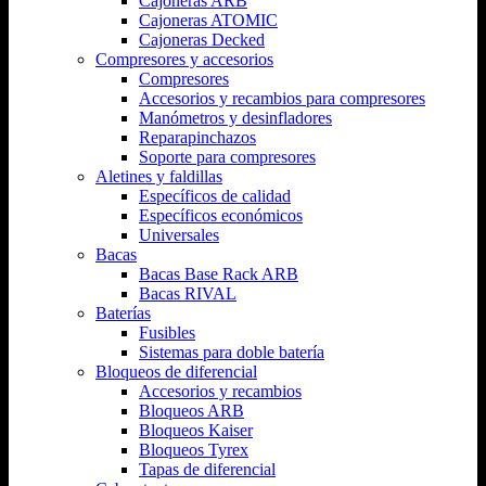
Cajoneras ARB
Cajoneras ATOMIC
Cajoneras Decked
Compresores y accesorios
Compresores
Accesorios y recambios para compresores
Manómetros y desinfladores
Reparapinchazos
Soporte para compresores
Aletines y faldillas
Específicos de calidad
Específicos económicos
Universales
Bacas
Bacas Base Rack ARB
Bacas RIVAL
Baterías
Fusibles
Sistemas para doble batería
Bloqueos de diferencial
Accesorios y recambios
Bloqueos ARB
Bloqueos Kaiser
Bloqueos Tyrex
Tapas de diferencial