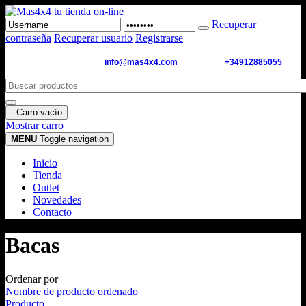
Recuperar
contraseña
Recuperar usuario
Registrarse
Email de contacto:
info@mas4x4.com
WhatsApp:
+34912885055
Carro vacío
Mostrar carro
MENU
Toggle navigation
Inicio
Tienda
Outlet
Novedades
Contacto
Bacas
Ordenar por
Nombre de producto ordenado
Producto