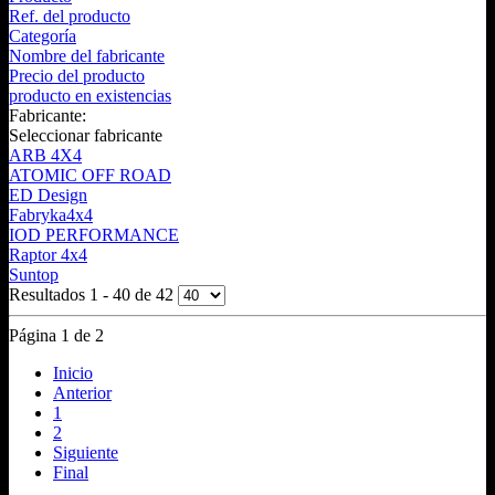
Ref. del producto
Categoría
Nombre del fabricante
Precio del producto
producto en existencias
Fabricante:
Seleccionar fabricante
ARB 4X4
ATOMIC OFF ROAD
ED Design
Fabryka4x4
IOD PERFORMANCE
Raptor 4x4
Suntop
Resultados 1 - 40 de 42
Página 1 de 2
Inicio
Anterior
1
2
Siguiente
Final