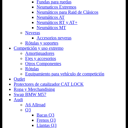
Fundas para ruedas
Neumaticos Extremos
Neumáticos para Raid de Clásicos
Neumáticos AT
Neumáticos RT y AT+
Neumáticos MT
Neveras
Accesorios neveras
Rótulas y soportes
Competición y uso extremo
Amortiguadores
Ejes y accesorios
Otros Componentes
Rótulas
Equipamiento para vehículo de competición
Outlet
Protectores de catalizador CAT LOCK
Ropa y Merchandising
Swap BMW M57
Audi
A6 Allroad
Q3
Bacas Q3
Frenos Q3
Llantas Q3