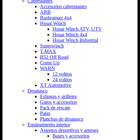
Cabrestantes
Accesorios cabrestantes
ARB
Bushranger 4x4
Husar Winch
Husar Winch ATV, UTV
Husar Winch 4x4
Husar Winch Industrial
Superwinch
T-MAX
B52 Off Road
Come Up
WARN
12 voltios
24 voltios
XT Automotive
Desatasco
Eslingas y grilletes
Gatos y accesorios
Pack de rescate
Palas
Planchas de desatasco
Equipamiento interior
Asientos deportivos y arneses
Bases y accesorios