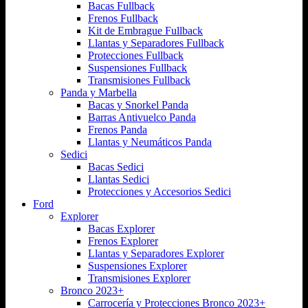
Bacas Fullback
Frenos Fullback
Kit de Embrague Fullback
Llantas y Separadores Fullback
Protecciones Fullback
Suspensiones Fullback
Transmisiones Fullback
Panda y Marbella
Bacas y Snorkel Panda
Barras Antivuelco Panda
Frenos Panda
Llantas y Neumáticos Panda
Sedici
Bacas Sedici
Llantas Sedici
Protecciones y Accesorios Sedici
Ford
Explorer
Bacas Explorer
Frenos Explorer
Llantas y Separadores Explorer
Suspensiones Explorer
Transmisiones Explorer
Bronco 2023+
Carrocería y Protecciones Bronco 2023+