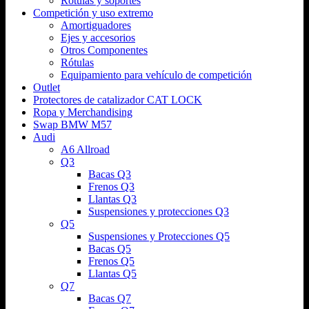
Rótulas y soportes
Competición y uso extremo
Amortiguadores
Ejes y accesorios
Otros Componentes
Rótulas
Equipamiento para vehículo de competición
Outlet
Protectores de catalizador CAT LOCK
Ropa y Merchandising
Swap BMW M57
Audi
A6 Allroad
Q3
Bacas Q3
Frenos Q3
Llantas Q3
Suspensiones y protecciones Q3
Q5
Suspensiones y Protecciones Q5
Bacas Q5
Frenos Q5
Llantas Q5
Q7
Bacas Q7