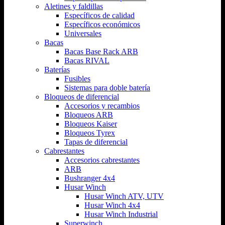
Aletines y faldillas
Específicos de calidad
Específicos económicos
Universales
Bacas
Bacas Base Rack ARB
Bacas RIVAL
Baterías
Fusibles
Sistemas para doble batería
Bloqueos de diferencial
Accesorios y recambios
Bloqueos ARB
Bloqueos Kaiser
Bloqueos Tyrex
Tapas de diferencial
Cabrestantes
Accesorios cabrestantes
ARB
Bushranger 4x4
Husar Winch
Husar Winch ATV, UTV
Husar Winch 4x4
Husar Winch Industrial
Superwinch