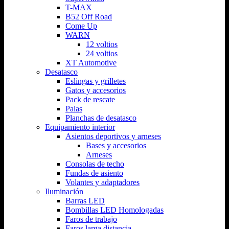
T-MAX
B52 Off Road
Come Up
WARN
12 voltios
24 voltios
XT Automotive
Desatasco
Eslingas y grilletes
Gatos y accesorios
Pack de rescate
Palas
Planchas de desatasco
Equipamiento interior
Asientos deportivos y arneses
Bases y accesorios
Arneses
Consolas de techo
Fundas de asiento
Volantes y adaptadores
Iluminación
Barras LED
Bombillas LED Homologadas
Faros de trabajo
Faros larga distancia