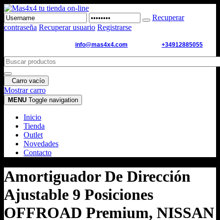
Recuperar
contraseña
Recuperar usuario
Registrarse
Email de contacto:
info@mas4x4.com
WhatsApp:
+34912885055
Carro vacío
Mostrar carro
MENU
Toggle navigation
Inicio
Tienda
Outlet
Novedades
Contacto
Amortiguador De Dirección
Ajustable 9 Posiciones
OFFROAD Premium, NISSAN