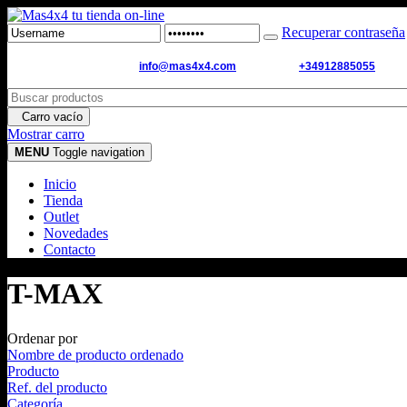
Recuperar contraseña
Email de contacto:
info@mas4x4.com
WhatsApp:
+34912885055
Carro vacío
Mostrar carro
MENU
Toggle navigation
Inicio
Tienda
Outlet
Novedades
Contacto
T-MAX
Ordenar por
Nombre de producto ordenado
Producto
Ref. del producto
Categoría