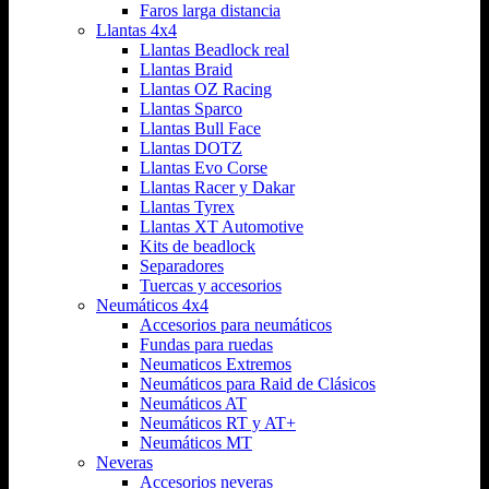
Faros larga distancia
Llantas 4x4
Llantas Beadlock real
Llantas Braid
Llantas OZ Racing
Llantas Sparco
Llantas Bull Face
Llantas DOTZ
Llantas Evo Corse
Llantas Racer y Dakar
Llantas Tyrex
Llantas XT Automotive
Kits de beadlock
Separadores
Tuercas y accesorios
Neumáticos 4x4
Accesorios para neumáticos
Fundas para ruedas
Neumaticos Extremos
Neumáticos para Raid de Clásicos
Neumáticos AT
Neumáticos RT y AT+
Neumáticos MT
Neveras
Accesorios neveras