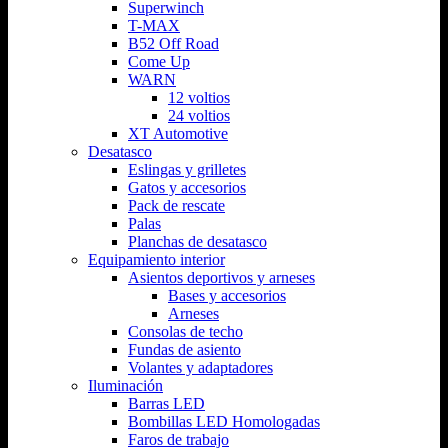
Superwinch
T-MAX
B52 Off Road
Come Up
WARN
12 voltios
24 voltios
XT Automotive
Desatasco
Eslingas y grilletes
Gatos y accesorios
Pack de rescate
Palas
Planchas de desatasco
Equipamiento interior
Asientos deportivos y arneses
Bases y accesorios
Arneses
Consolas de techo
Fundas de asiento
Volantes y adaptadores
Iluminación
Barras LED
Bombillas LED Homologadas
Faros de trabajo