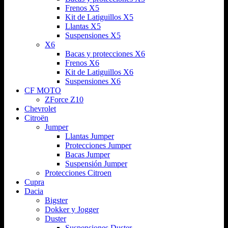
Frenos X5
Kit de Latiguillos X5
Llantas X5
Suspensiones X5
X6
Bacas y protecciones X6
Frenos X6
Kit de Latiguillos X6
Suspensiones X6
CF MOTO
ZForce Z10
Chevrolet
Citroën
Jumper
Llantas Jumper
Protecciones Jumper
Bacas Jumper
Suspensión Jumper
Protecciones Citroen
Cupra
Dacia
Bigster
Dokker y Jogger
Duster
Suspensiones Duster