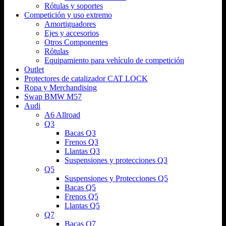
Rótulas y soportes
Competición y uso extremo
Amortiguadores
Ejes y accesorios
Otros Componentes
Rótulas
Equipamiento para vehículo de competición
Outlet
Protectores de catalizador CAT LOCK
Ropa y Merchandising
Swap BMW M57
Audi
A6 Allroad
Q3
Bacas Q3
Frenos Q3
Llantas Q3
Suspensiones y protecciones Q3
Q5
Suspensiones y Protecciones Q5
Bacas Q5
Frenos Q5
Llantas Q5
Q7
Bacas Q7