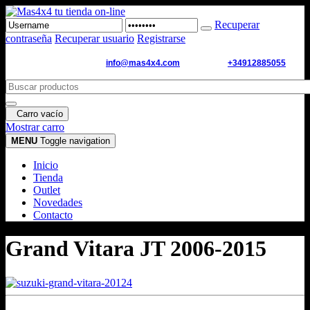
Recuperar
contraseña
Recuperar usuario
Registrarse
Email de contacto:
info@mas4x4.com
WhatsApp:
+34912885055
Carro vacío
Mostrar carro
MENU
Toggle navigation
Inicio
Tienda
Outlet
Novedades
Contacto
Grand Vitara JT 2006-2015