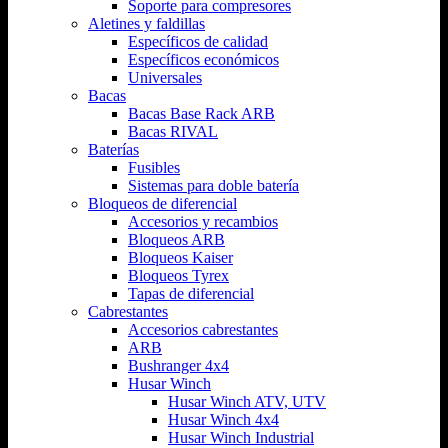
Soporte para compresores
Aletines y faldillas
Específicos de calidad
Específicos económicos
Universales
Bacas
Bacas Base Rack ARB
Bacas RIVAL
Baterías
Fusibles
Sistemas para doble batería
Bloqueos de diferencial
Accesorios y recambios
Bloqueos ARB
Bloqueos Kaiser
Bloqueos Tyrex
Tapas de diferencial
Cabrestantes
Accesorios cabrestantes
ARB
Bushranger 4x4
Husar Winch
Husar Winch ATV, UTV
Husar Winch 4x4
Husar Winch Industrial