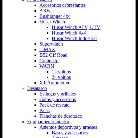
Accesorios cabrestantes
ARB
Bushranger 4x4
Husar Winch
Husar Winch ATV, UTV
Husar Winch 4x4
Husar Winch Industrial
Superwinch
T-MAX
B52 Off Road
Come Up
WARN
12 voltios
24 voltios
XT Automotive
Desatasco
Eslingas y grilletes
Gatos y accesorios
Pack de rescate
Palas
Planchas de desatasco
Equipamiento interior
Asientos deportivos y arneses
Bases y accesorios