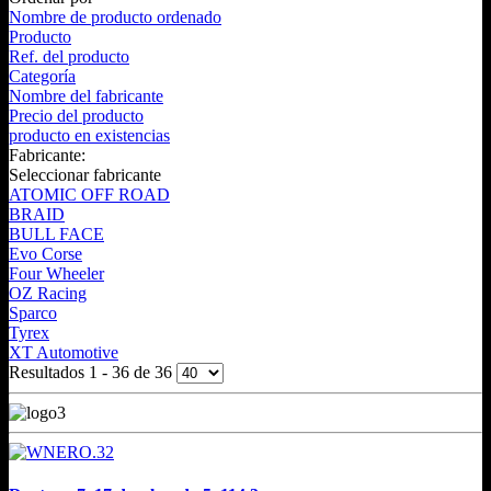
Nombre de producto ordenado
Producto
Ref. del producto
Categoría
Nombre del fabricante
Precio del producto
producto en existencias
Fabricante:
Seleccionar fabricante
ATOMIC OFF ROAD
BRAID
BULL FACE
Evo Corse
Four Wheeler
OZ Racing
Sparco
Tyrex
XT Automotive
Resultados 1 - 36 de 36