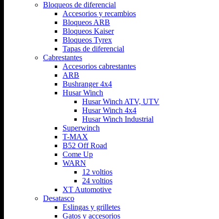
Bloqueos de diferencial
Accesorios y recambios
Bloqueos ARB
Bloqueos Kaiser
Bloqueos Tyrex
Tapas de diferencial
Cabrestantes
Accesorios cabrestantes
ARB
Bushranger 4x4
Husar Winch
Husar Winch ATV, UTV
Husar Winch 4x4
Husar Winch Industrial
Superwinch
T-MAX
B52 Off Road
Come Up
WARN
12 voltios
24 voltios
XT Automotive
Desatasco
Eslingas y grilletes
Gatos y accesorios