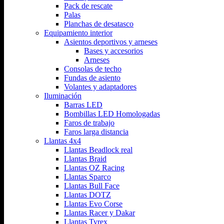
Pack de rescate
Palas
Planchas de desatasco
Equipamiento interior
Asientos deportivos y arneses
Bases y accesorios
Arneses
Consolas de techo
Fundas de asiento
Volantes y adaptadores
Iluminación
Barras LED
Bombillas LED Homologadas
Faros de trabajo
Faros larga distancia
Llantas 4x4
Llantas Beadlock real
Llantas Braid
Llantas OZ Racing
Llantas Sparco
Llantas Bull Face
Llantas DOTZ
Llantas Evo Corse
Llantas Racer y Dakar
Llantas Tyrex