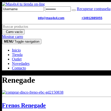
Recuperar contraseña
Email de contacto:
info@mas4x4.com
WhatsApp:
+34912885055
Carro vacío
Mostrar carro
MENU
Toggle navigation
Inicio
Tienda
Outlet
Novedades
Contacto
Renegade
Frenos Renegade