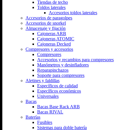
Tiendas de techo
Toldos laterales
Accesorios toldos laterales
Accesorios de paragolpes
Accesorios de snorkel
Almacenaje y fijación
Cajoneras ARB
Cajoneras ATOMIC
Cajoneras Decked
Compresores y accesorios
Compresores
Accesorios y recambios para compresores
Manómetros y desinfladores
Reparapinchazos
Soporte para compresores
Aletines y faldillas
Específicos de calidad
Específicos económicos
Universales
Bacas
Bacas Base Rack ARB
Bacas RIVAL
Baterías
Fusibles
Sistemas para doble batería