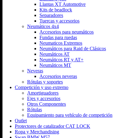
Llantas XT Automotive
Kits de beadlock
Separadores
Tuercas y accesorios
Neumáticos 4x4
Accesorios para neumáticos
Fundas para ruedas
Neumaticos Extremos
Neumáticos para Raid de Clásicos
Neumáticos AT
Neumáticos RT y AT+
Neumáticos MT
Neveras
Accesorios neveras
Rótulas y soportes
Competición y uso extremo
Amortiguadores
Ejes y accesorios
Otros Componentes
Rótulas
Equipamiento para vehículo de competición
Outlet
Protectores de catalizador CAT LOCK
Ropa y Merchandising
Swap BMW M57