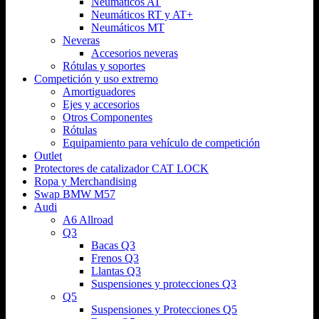
Neumáticos AT
Neumáticos RT y AT+
Neumáticos MT
Neveras
Accesorios neveras
Rótulas y soportes
Competición y uso extremo
Amortiguadores
Ejes y accesorios
Otros Componentes
Rótulas
Equipamiento para vehículo de competición
Outlet
Protectores de catalizador CAT LOCK
Ropa y Merchandising
Swap BMW M57
Audi
A6 Allroad
Q3
Bacas Q3
Frenos Q3
Llantas Q3
Suspensiones y protecciones Q3
Q5
Suspensiones y Protecciones Q5