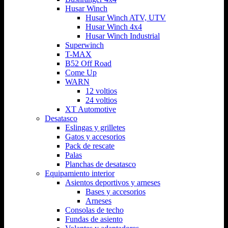
Husar Winch
Husar Winch ATV, UTV
Husar Winch 4x4
Husar Winch Industrial
Superwinch
T-MAX
B52 Off Road
Come Up
WARN
12 voltios
24 voltios
XT Automotive
Desatasco
Eslingas y grilletes
Gatos y accesorios
Pack de rescate
Palas
Planchas de desatasco
Equipamiento interior
Asientos deportivos y arneses
Bases y accesorios
Arneses
Consolas de techo
Fundas de asiento