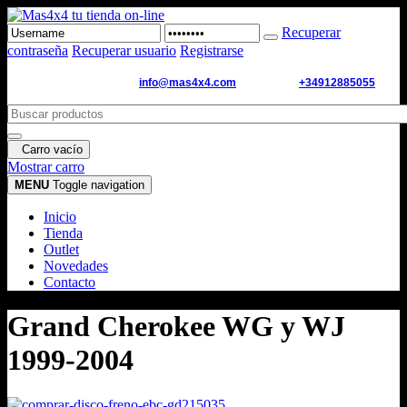
Recuperar
contraseña
Recuperar usuario
Registrarse
Email de contacto:
info@mas4x4.com
WhatsApp:
+34912885055
Carro vacío
Mostrar carro
MENU
Toggle navigation
Inicio
Tienda
Outlet
Novedades
Contacto
Grand Cherokee WG y WJ
1999-2004