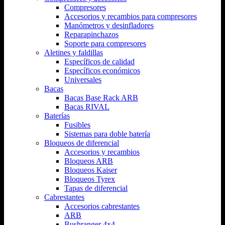
Compresores
Accesorios y recambios para compresores
Manómetros y desinfladores
Reparapinchazos
Soporte para compresores
Aletines y faldillas
Específicos de calidad
Específicos económicos
Universales
Bacas
Bacas Base Rack ARB
Bacas RIVAL
Baterías
Fusibles
Sistemas para doble batería
Bloqueos de diferencial
Accesorios y recambios
Bloqueos ARB
Bloqueos Kaiser
Bloqueos Tyrex
Tapas de diferencial
Cabrestantes
Accesorios cabrestantes
ARB
Bushranger 4x4