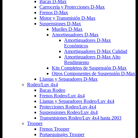
Bacas D-Max
Carrocería y Protecciones D-Max
Frenos D-Max
Motor y Transmisión D-Max
Suspensiones D-Max
Muelles D-Max
Amortiguadores D-Max
Amortiguadores D-Max
Económicos
Amortiguadores D-Max Calidad
Amortiguadores D-Max Alto
Rendimiento
Kits Completos de Suspensión D-Max
Otros Componentes de Suspensión D-Max
Llantas y Separadores D-Max
Rodeo/Luv 4x4
Bacas Rodeo
Frenos Rodeo/Luv 4x4
Llantas y Separadores Rodeo/Luv 4x4
Protecciones Rodeo/Luv 4x4
Suspensiones Rodeo/Luv 4x4
Transmisiones Rodeo/Luv 4x4 hasta 2003
Trooper
Frenos Trooper
Portaequipajes Trooper