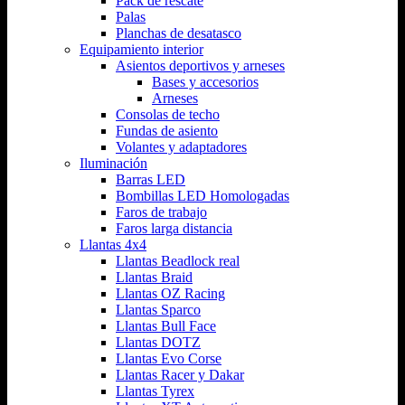
Pack de rescate
Palas
Planchas de desatasco
Equipamiento interior
Asientos deportivos y arneses
Bases y accesorios
Arneses
Consolas de techo
Fundas de asiento
Volantes y adaptadores
Iluminación
Barras LED
Bombillas LED Homologadas
Faros de trabajo
Faros larga distancia
Llantas 4x4
Llantas Beadlock real
Llantas Braid
Llantas OZ Racing
Llantas Sparco
Llantas Bull Face
Llantas DOTZ
Llantas Evo Corse
Llantas Racer y Dakar
Llantas Tyrex