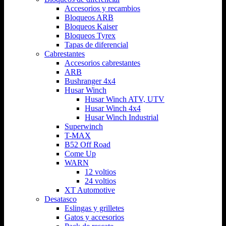
Accesorios y recambios
Bloqueos ARB
Bloqueos Kaiser
Bloqueos Tyrex
Tapas de diferencial
Cabrestantes
Accesorios cabrestantes
ARB
Bushranger 4x4
Husar Winch
Husar Winch ATV, UTV
Husar Winch 4x4
Husar Winch Industrial
Superwinch
T-MAX
B52 Off Road
Come Up
WARN
12 voltios
24 voltios
XT Automotive
Desatasco
Eslingas y grilletes
Gatos y accesorios