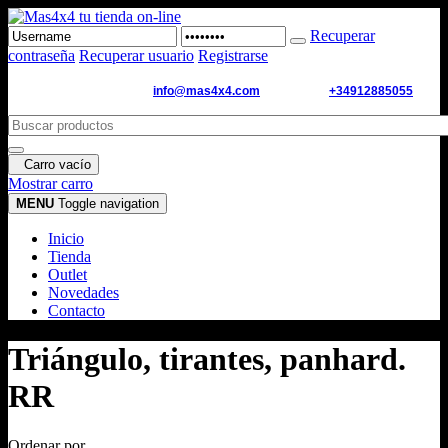
Recuperar
contraseña
Recuperar usuario
Registrarse
Email de contacto:
info@mas4x4.com
WhatsApp:
+34912885055
Carro vacío
Mostrar carro
MENU
Toggle navigation
Inicio
Tienda
Outlet
Novedades
Contacto
Triángulo, tirantes, panhard.
RR
Ordenar por