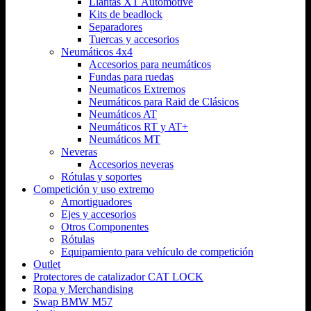
Llantas XT Automotive
Kits de beadlock
Separadores
Tuercas y accesorios
Neumáticos 4x4
Accesorios para neumáticos
Fundas para ruedas
Neumaticos Extremos
Neumáticos para Raid de Clásicos
Neumáticos AT
Neumáticos RT y AT+
Neumáticos MT
Neveras
Accesorios neveras
Rótulas y soportes
Competición y uso extremo
Amortiguadores
Ejes y accesorios
Otros Componentes
Rótulas
Equipamiento para vehículo de competición
Outlet
Protectores de catalizador CAT LOCK
Ropa y Merchandising
Swap BMW M57