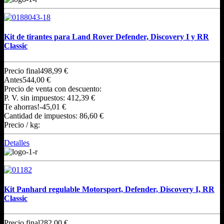
Kit de tirantes para Land Rover Defender, Discovery I y RR
Classic
Precio final
498,99 €
Antes
544,00 €
Precio de venta con descuento:
P. V. sin impuestos:
412,39 €
Te ahorras!
-45,01 €
Cantidad de impuestos:
86,60 €
Precio / kg:
Detalles
Kit Panhard regulable Motorsport, Defender, Discovery I, RR
Classic
Precio final
282,00 €