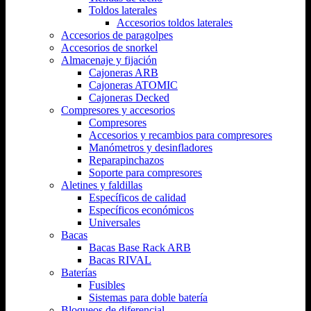
Toldos laterales
Accesorios toldos laterales
Accesorios de paragolpes
Accesorios de snorkel
Almacenaje y fijación
Cajoneras ARB
Cajoneras ATOMIC
Cajoneras Decked
Compresores y accesorios
Compresores
Accesorios y recambios para compresores
Manómetros y desinfladores
Reparapinchazos
Soporte para compresores
Aletines y faldillas
Específicos de calidad
Específicos económicos
Universales
Bacas
Bacas Base Rack ARB
Bacas RIVAL
Baterías
Fusibles
Sistemas para doble batería
Bloqueos de diferencial