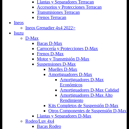
Llantas y Separadores Terracan
Accesorios y Protecciones Terracan
Transmisiones Terracan
Frenos Terracan
Ineos
Ineos Grenadier 4x4 2022>
Isuzu
D-Max
Bacas D-Max
Carrocería y Protecciones D-Max
Frenos D-Max
Motor y Transmisión D-Max
Suspensiones D-Max
Muelles D-Max
Amortiguadores D-Max
Amortiguadores D-Max
Económicos
Amortiguadores D-Max Calidad
Amortiguadores D-Max Alto
Rendimiento
Kits Completos de Suspensión D-Max
Otros Componentes de Suspensión D-Max
Llantas y Separadores D-Max
Rodeo/Luv 4x4
Bacas Rodeo