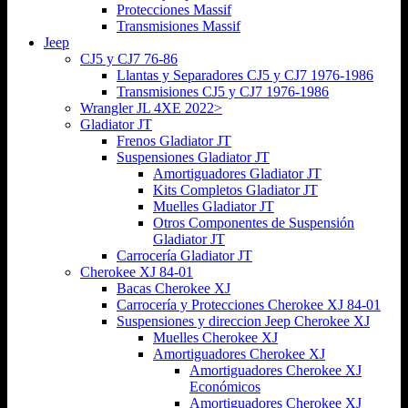
Protecciones Massif
Transmisiones Massif
Jeep
CJ5 y CJ7 76-86
Llantas y Separadores CJ5 y CJ7 1976-1986
Transmisiones CJ5 y CJ7 1976-1986
Wrangler JL 4XE 2022>
Gladiator JT
Frenos Gladiator JT
Suspensiones Gladiator JT
Amortiguadores Gladiator JT
Kits Completos Gladiator JT
Muelles Gladiator JT
Otros Componentes de Suspensión
Gladiator JT
Carrocería Gladiator JT
Cherokee XJ 84-01
Bacas Cherokee XJ
Carrocería y Protecciones Cherokee XJ 84-01
Suspensiones y direccion Jeep Cherokee XJ
Muelles Cherokee XJ
Amortiguadores Cherokee XJ
Amortiguadores Cherokee XJ
Económicos
Amortiguadores Cherokee XJ