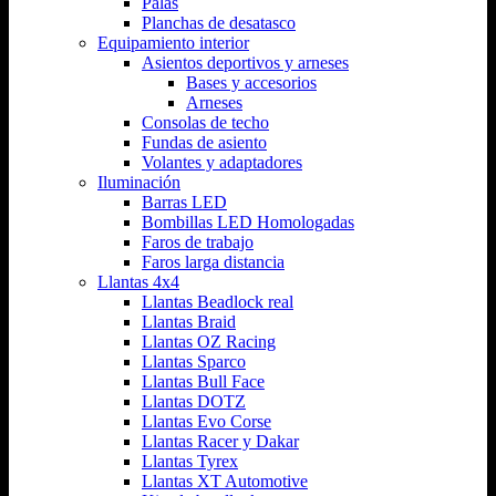
Palas
Planchas de desatasco
Equipamiento interior
Asientos deportivos y arneses
Bases y accesorios
Arneses
Consolas de techo
Fundas de asiento
Volantes y adaptadores
Iluminación
Barras LED
Bombillas LED Homologadas
Faros de trabajo
Faros larga distancia
Llantas 4x4
Llantas Beadlock real
Llantas Braid
Llantas OZ Racing
Llantas Sparco
Llantas Bull Face
Llantas DOTZ
Llantas Evo Corse
Llantas Racer y Dakar
Llantas Tyrex
Llantas XT Automotive