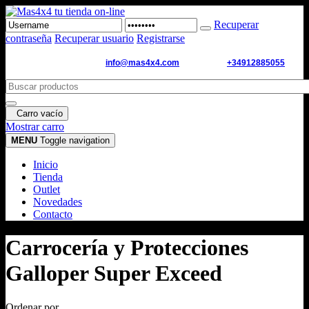
Recuperar
contraseña
Recuperar usuario
Registrarse
Email de contacto:
info@mas4x4.com
WhatsApp:
+34912885055
Carro vacío
Mostrar carro
MENU
Toggle navigation
Inicio
Tienda
Outlet
Novedades
Contacto
Carrocería y Protecciones
Galloper Super Exceed
Ordenar por