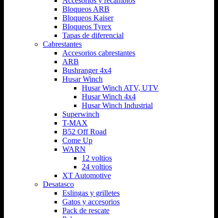
Accesorios y recambios
Bloqueos ARB
Bloqueos Kaiser
Bloqueos Tyrex
Tapas de diferencial
Cabrestantes
Accesorios cabrestantes
ARB
Bushranger 4x4
Husar Winch
Husar Winch ATV, UTV
Husar Winch 4x4
Husar Winch Industrial
Superwinch
T-MAX
B52 Off Road
Come Up
WARN
12 voltios
24 voltios
XT Automotive
Desatasco
Eslingas y grilletes
Gatos y accesorios
Pack de rescate