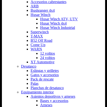
Accesorios cabrestantes
ARB
Bushranger 4x4
Husar Winch
Husar Winch ATV, UTV
Husar Winch 4x4
Husar Winch Industrial
Superwinch
T-MAX
B52 Off Road
Come Up
WARN
12 voltios
24 voltios
XT Automotive
Desatasco
Eslingas y grilletes
Gatos y accesorios
Pack de rescate
Palas
Planchas de desatasco
Equipamiento interior
Asientos deportivos y arneses
Bases y accesorios
Arneses