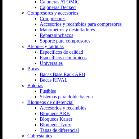
Cajoneras ATOMIC
Cajoneras Decked
Compresores y accesorios
Compresores
Accesorios y recambios para compresores
Manómetros y desinfladores
Reparapinchazos
Soporte para compresores
Aletines y faldillas
Específicos de calidad
Específicos económicos
Universales
Bacas
Bacas Base Rack ARB
Bacas RIVAL
Baterías
Fusibles
Sistemas para doble batería
Bloqueos de diferencial
Accesorios y recambios
Bloqueos ARB
Bloqueos Kaiser
Bloqueos Tyrex
Tapas de diferencial
Cabrestantes