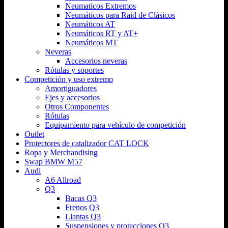
Neumaticos Extremos
Neumáticos para Raid de Clásicos
Neumáticos AT
Neumáticos RT y AT+
Neumáticos MT
Neveras
Accesorios neveras
Rótulas y soportes
Competición y uso extremo
Amortiguadores
Ejes y accesorios
Otros Componentes
Rótulas
Equipamiento para vehículo de competición
Outlet
Protectores de catalizador CAT LOCK
Ropa y Merchandising
Swap BMW M57
Audi
A6 Allroad
Q3
Bacas Q3
Frenos Q3
Llantas Q3
Suspensiones y protecciones Q3