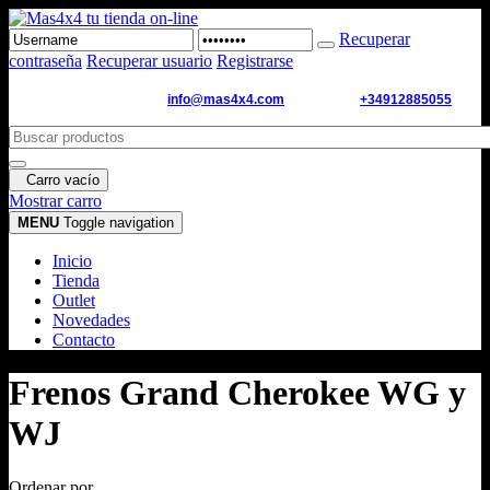
Recuperar
contraseña
Recuperar usuario
Registrarse
Email de contacto:
info@mas4x4.com
WhatsApp:
+34912885055
Carro vacío
Mostrar carro
MENU
Toggle navigation
Inicio
Tienda
Outlet
Novedades
Contacto
Frenos Grand Cherokee WG y
WJ
Ordenar por