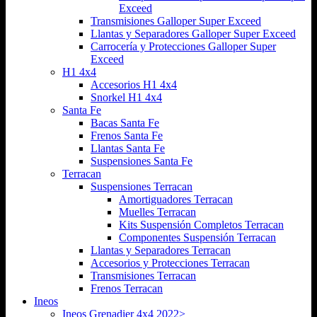
Exceed
Transmisiones Galloper Super Exceed
Llantas y Separadores Galloper Super Exceed
Carrocería y Protecciones Galloper Super
Exceed
H1 4x4
Accesorios H1 4x4
Snorkel H1 4x4
Santa Fe
Bacas Santa Fe
Frenos Santa Fe
Llantas Santa Fe
Suspensiones Santa Fe
Terracan
Suspensiones Terracan
Amortiguadores Terracan
Muelles Terracan
Kits Suspensión Completos Terracan
Componentes Suspensión Terracan
Llantas y Separadores Terracan
Accesorios y Protecciones Terracan
Transmisiones Terracan
Frenos Terracan
Ineos
Ineos Grenadier 4x4 2022>