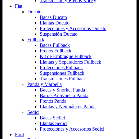
Transmisión y Frenos Rocky
Fiat
Ducato
Bacas Ducato
Llantas Ducato
Protecciones y Accesorios Ducato
Suspensión Ducato
Fullback
Bacas Fullback
Frenos Fullback
Kit de Embrague Fullback
Llantas y Separadores Fullback
Protecciones Fullback
Suspensiones Fullback
Transmisiones Fullback
Panda y Marbella
Bacas y Snorkel Panda
Barras Antivuelco Panda
Frenos Panda
Llantas y Neumáticos Panda
Sedici
Bacas Sedici
Llantas Sedici
Protecciones y Accesorios Sedici
Ford