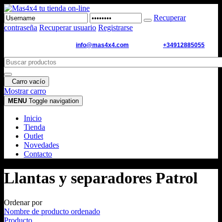
Recuperar
contraseña
Recuperar usuario
Registrarse
Email de contacto:
info@mas4x4.com
WhatsApp:
+34912885055
Carro vacío
Mostrar carro
MENU
Toggle navigation
Inicio
Tienda
Outlet
Novedades
Contacto
Llantas y separadores Patrol
Ordenar por
Nombre de producto ordenado
Producto