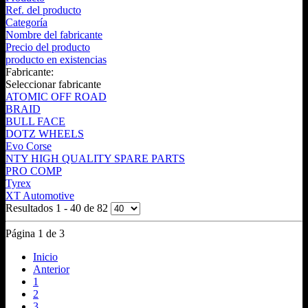
Ref. del producto
Categoría
Nombre del fabricante
Precio del producto
producto en existencias
Fabricante:
Seleccionar fabricante
ATOMIC OFF ROAD
BRAID
BULL FACE
DOTZ WHEELS
Evo Corse
NTY HIGH QUALITY SPARE PARTS
PRO COMP
Tyrex
XT Automotive
Resultados 1 - 40 de 82
Página 1 de 3
Inicio
Anterior
1
2
3