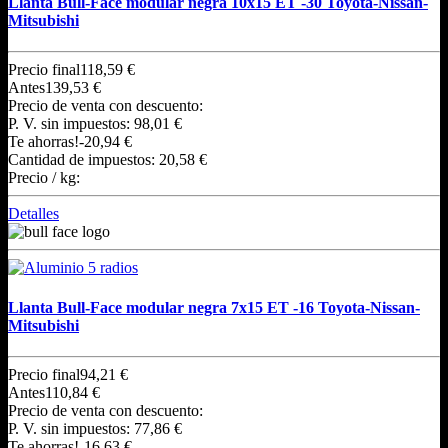
Llanta Bull-Face modular negra 10x15 ET -30 Toyota-Nissan-
Mitsubishi
Precio final
118,59 €
Antes
139,53 €
Precio de venta con descuento:
P. V. sin impuestos:
98,01 €
Te ahorras!
-20,94 €
Cantidad de impuestos:
20,58 €
Precio / kg:
Detalles
Llanta Bull-Face modular negra 7x15 ET -16 Toyota-Nissan-
Mitsubishi
Precio final
94,21 €
Antes
110,84 €
Precio de venta con descuento:
P. V. sin impuestos:
77,86 €
Te ahorras!
-16,63 €