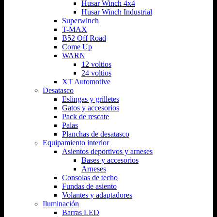
Husar Winch 4x4
Husar Winch Industrial
Superwinch
T-MAX
B52 Off Road
Come Up
WARN
12 voltios
24 voltios
XT Automotive
Desatasco
Eslingas y grilletes
Gatos y accesorios
Pack de rescate
Palas
Planchas de desatasco
Equipamiento interior
Asientos deportivos y arneses
Bases y accesorios
Arneses
Consolas de techo
Fundas de asiento
Volantes y adaptadores
Iluminación
Barras LED