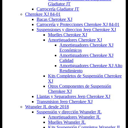
Gladiator JT
Carrocería Gladiator JT
Cherokee XJ 84-01
Bacas Cherokee XJ
Carrocería y Protecciones Cherokee XJ 84-01
Suspensiones y direccion Jeep Cherokee XJ
Muelles Cherokee XJ
Amortiguadores Cherokee XJ
Amortiguadores Cherokee XJ
Económicos
Amortiguadores Cherokee XJ
Calidad
Amortiguadores Cherokee XJ Alto
Rendimiento
Kits Completos de Suspensión Cherokee
XJ
Otros Componentes de Suspensión
Cherokee XJ
Llantas y Separadores Jeep Cherokee XJ
Transmision Jeep Cherokee XJ
Wrangler JL desde 2018
Suspensión y dirección Wrangler JL
Amortiguadores Wrangler JL
Muelles Wrangler JL
Kits Suspensión Completos Wrangler JL