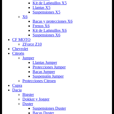
Kit de Latiguillos X5
Llantas X5
Suspensiones X5
X6
Bacas y protecciones X6
Frenos X6
Kit de Latiguillos X6
Suspensiones X6
CF MOTO
ZForce Z10
Chevrolet
Citroën
Jumper
Llantas Jumper
Protecciones Jumper
Bacas Jumper
Suspensión Jumper
Protecciones Citroen
Cupra
Dacia
Bigster
Dokker y Jogger
Duster
Suspensiones Duster
Bacas Duster