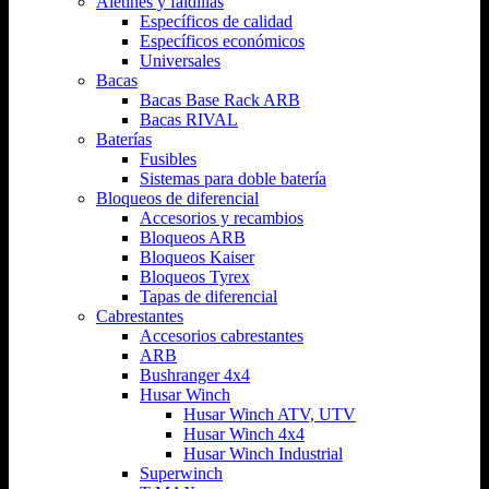
Aletines y faldillas
Específicos de calidad
Específicos económicos
Universales
Bacas
Bacas Base Rack ARB
Bacas RIVAL
Baterías
Fusibles
Sistemas para doble batería
Bloqueos de diferencial
Accesorios y recambios
Bloqueos ARB
Bloqueos Kaiser
Bloqueos Tyrex
Tapas de diferencial
Cabrestantes
Accesorios cabrestantes
ARB
Bushranger 4x4
Husar Winch
Husar Winch ATV, UTV
Husar Winch 4x4
Husar Winch Industrial
Superwinch