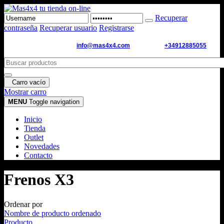
Recuperar
contraseña
Recuperar usuario
Registrarse
Email de contacto:
info@mas4x4.com
WhatsApp:
+34912885055
Carro vacío
Mostrar carro
MENU
Toggle navigation
Inicio
Tienda
Outlet
Novedades
Contacto
Frenos X3
Ordenar por
Nombre de producto ordenado
Producto