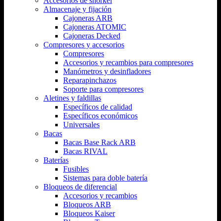
Accesorios de snorkel
Almacenaje y fijación
Cajoneras ARB
Cajoneras ATOMIC
Cajoneras Decked
Compresores y accesorios
Compresores
Accesorios y recambios para compresores
Manómetros y desinfladores
Reparapinchazos
Soporte para compresores
Aletines y faldillas
Específicos de calidad
Específicos económicos
Universales
Bacas
Bacas Base Rack ARB
Bacas RIVAL
Baterías
Fusibles
Sistemas para doble batería
Bloqueos de diferencial
Accesorios y recambios
Bloqueos ARB
Bloqueos Kaiser