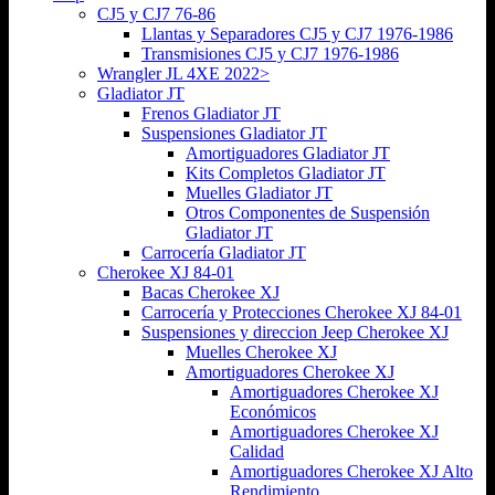
CJ5 y CJ7 76-86
Llantas y Separadores CJ5 y CJ7 1976-1986
Transmisiones CJ5 y CJ7 1976-1986
Wrangler JL 4XE 2022>
Gladiator JT
Frenos Gladiator JT
Suspensiones Gladiator JT
Amortiguadores Gladiator JT
Kits Completos Gladiator JT
Muelles Gladiator JT
Otros Componentes de Suspensión
Gladiator JT
Carrocería Gladiator JT
Cherokee XJ 84-01
Bacas Cherokee XJ
Carrocería y Protecciones Cherokee XJ 84-01
Suspensiones y direccion Jeep Cherokee XJ
Muelles Cherokee XJ
Amortiguadores Cherokee XJ
Amortiguadores Cherokee XJ
Económicos
Amortiguadores Cherokee XJ
Calidad
Amortiguadores Cherokee XJ Alto
Rendimiento