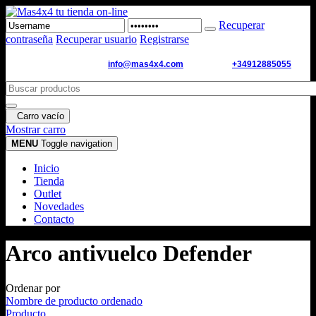
Recuperar
contraseña
Recuperar usuario
Registrarse
Email de contacto:
info@mas4x4.com
WhatsApp:
+34912885055
Carro vacío
Mostrar carro
MENU
Toggle navigation
Inicio
Tienda
Outlet
Novedades
Contacto
Arco antivuelco Defender
Ordenar por
Nombre de producto ordenado
Producto