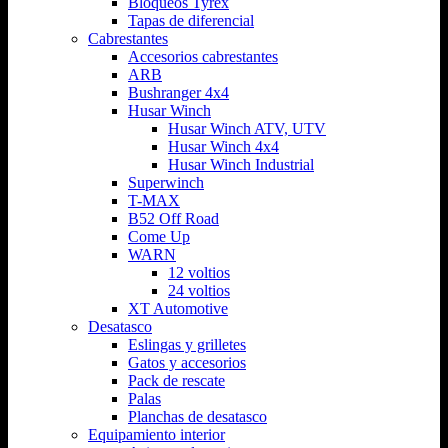
Bloqueos Tyrex
Tapas de diferencial
Cabrestantes
Accesorios cabrestantes
ARB
Bushranger 4x4
Husar Winch
Husar Winch ATV, UTV
Husar Winch 4x4
Husar Winch Industrial
Superwinch
T-MAX
B52 Off Road
Come Up
WARN
12 voltios
24 voltios
XT Automotive
Desatasco
Eslingas y grilletes
Gatos y accesorios
Pack de rescate
Palas
Planchas de desatasco
Equipamiento interior