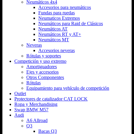
Neumáticos 4x4
Accesorios para neumáticos
Fundas para ruedas
Neumaticos Extremos
Neumáticos para Raid de Clásicos
Neumáticos AT
Neumáticos RT y AT+
Neumáticos MT
Neveras
Accesorios neveras
Rótulas y soportes
Competición y uso extremo
Amortiguadores
Ejes y accesorios
Otros Componentes
Rótulas
Equipamiento para vehículo de competición
Outlet
Protectores de catalizador CAT LOCK
Ropa y Merchandising
Swap BMW M57
Audi
A6 Allroad
Q3
Bacas Q3