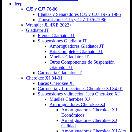
Jeep
CJ5 y CJ7 76-86
Llantas y Separadores CJ5 y CJ7 1976-1986
Transmisiones CJ5 y CJ7 1976-1986
Wrangler JL 4XE 2022>
Gladiator JT
Frenos Gladiator JT
Suspensiones Gladiator JT
Amortiguadores Gladiator JT
Kits Completos Gladiator JT
Muelles Gladiator JT
Otros Componentes de Suspensión
Gladiator JT
Carrocería Gladiator JT
Cherokee XJ 84-01
Bacas Cherokee XJ
Carrocería y Protecciones Cherokee XJ 84-01
Suspensiones y direccion Jeep Cherokee XJ
Muelles Cherokee XJ
Amortiguadores Cherokee XJ
Amortiguadores Cherokee XJ
Económicos
Amortiguadores Cherokee XJ
Calidad
Amortiguadores Cherokee XJ Alto