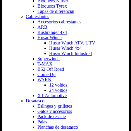
Bloqueos Kaiser
Bloqueos Tyrex
Tapas de diferencial
Cabrestantes
Accesorios cabrestantes
ARB
Bushranger 4x4
Husar Winch
Husar Winch ATV, UTV
Husar Winch 4x4
Husar Winch Industrial
Superwinch
T-MAX
B52 Off Road
Come Up
WARN
12 voltios
24 voltios
XT Automotive
Desatasco
Eslingas y grilletes
Gatos y accesorios
Pack de rescate
Palas
Planchas de desatasco