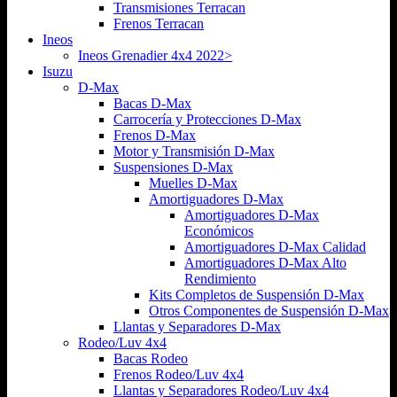
Transmisiones Terracan
Frenos Terracan
Ineos
Ineos Grenadier 4x4 2022>
Isuzu
D-Max
Bacas D-Max
Carrocería y Protecciones D-Max
Frenos D-Max
Motor y Transmisión D-Max
Suspensiones D-Max
Muelles D-Max
Amortiguadores D-Max
Amortiguadores D-Max
Económicos
Amortiguadores D-Max Calidad
Amortiguadores D-Max Alto
Rendimiento
Kits Completos de Suspensión D-Max
Otros Componentes de Suspensión D-Max
Llantas y Separadores D-Max
Rodeo/Luv 4x4
Bacas Rodeo
Frenos Rodeo/Luv 4x4
Llantas y Separadores Rodeo/Luv 4x4