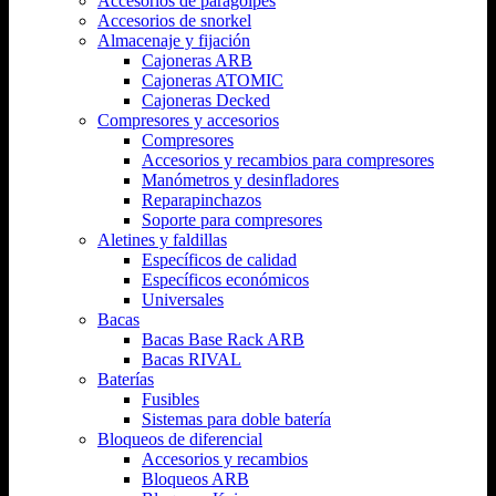
Accesorios de paragolpes
Accesorios de snorkel
Almacenaje y fijación
Cajoneras ARB
Cajoneras ATOMIC
Cajoneras Decked
Compresores y accesorios
Compresores
Accesorios y recambios para compresores
Manómetros y desinfladores
Reparapinchazos
Soporte para compresores
Aletines y faldillas
Específicos de calidad
Específicos económicos
Universales
Bacas
Bacas Base Rack ARB
Bacas RIVAL
Baterías
Fusibles
Sistemas para doble batería
Bloqueos de diferencial
Accesorios y recambios
Bloqueos ARB