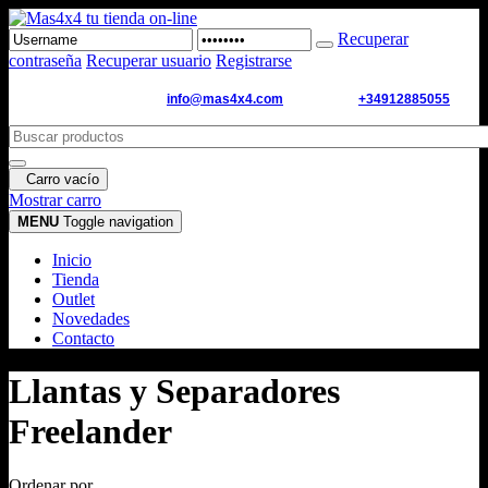
Recuperar
contraseña
Recuperar usuario
Registrarse
Email de contacto:
info@mas4x4.com
WhatsApp:
+34912885055
Carro vacío
Mostrar carro
MENU
Toggle navigation
Inicio
Tienda
Outlet
Novedades
Contacto
Llantas y Separadores
Freelander
Ordenar por