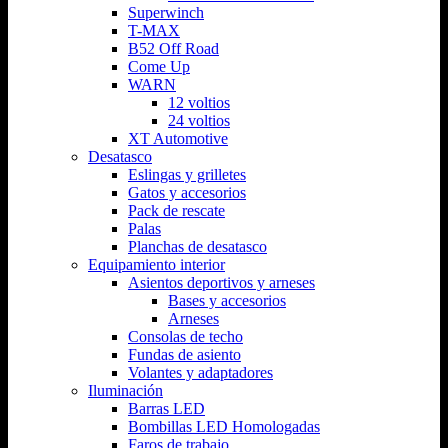
Superwinch
T-MAX
B52 Off Road
Come Up
WARN
12 voltios
24 voltios
XT Automotive
Desatasco
Eslingas y grilletes
Gatos y accesorios
Pack de rescate
Palas
Planchas de desatasco
Equipamiento interior
Asientos deportivos y arneses
Bases y accesorios
Arneses
Consolas de techo
Fundas de asiento
Volantes y adaptadores
Iluminación
Barras LED
Bombillas LED Homologadas
Faros de trabajo