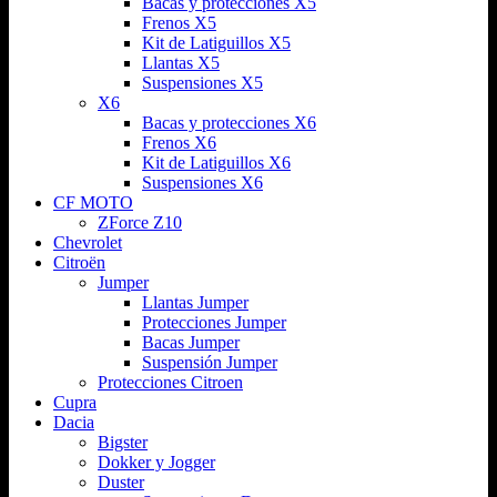
Bacas y protecciones X5
Frenos X5
Kit de Latiguillos X5
Llantas X5
Suspensiones X5
X6
Bacas y protecciones X6
Frenos X6
Kit de Latiguillos X6
Suspensiones X6
CF MOTO
ZForce Z10
Chevrolet
Citroën
Jumper
Llantas Jumper
Protecciones Jumper
Bacas Jumper
Suspensión Jumper
Protecciones Citroen
Cupra
Dacia
Bigster
Dokker y Jogger
Duster