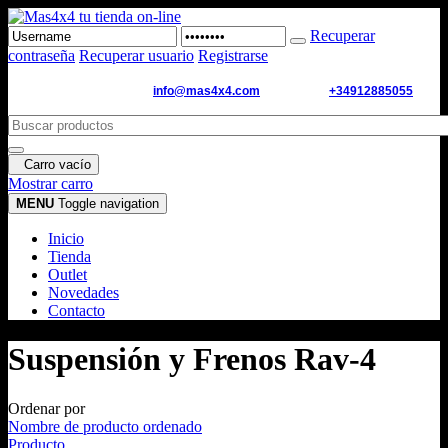
Recuperar
contraseña
Recuperar usuario
Registrarse
Email de contacto:
info@mas4x4.com
WhatsApp:
+34912885055
Carro vacío
Mostrar carro
MENU
Toggle navigation
Inicio
Tienda
Outlet
Novedades
Contacto
Suspensión y Frenos Rav-4
Ordenar por
Nombre de producto ordenado
Producto