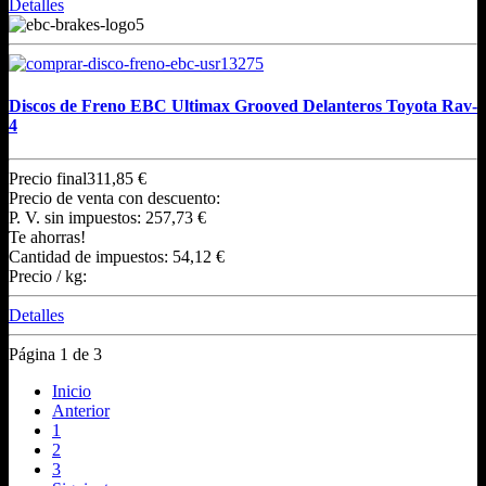
Detalles
Discos de Freno EBC Ultimax Grooved Delanteros Toyota Rav-
4
Precio final
311,85 €
Precio de venta con descuento:
P. V. sin impuestos:
257,73 €
Te ahorras!
Cantidad de impuestos:
54,12 €
Precio / kg:
Detalles
Página 1 de 3
Inicio
Anterior
1
2
3