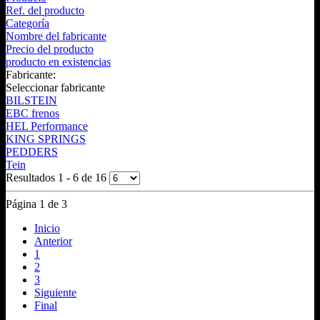
Ref. del producto
Categoría
Nombre del fabricante
Precio del producto
producto en existencias
Fabricante:
Seleccionar fabricante
BILSTEIN
EBC frenos
HEL Performance
KING SPRINGS
PEDDERS
Tein
Resultados 1 - 6 de 16
Página 1 de 3
Inicio
Anterior
1
2
3
Siguiente
Final