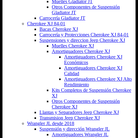
Muelles Gladiator JT
Otros Componentes de Suspensión
Gladiator JT
Carrocería Gladiator JT
Cherokee XJ 84-01
Bacas Cherokee XJ
Carrocería y Protecciones Cherokee XJ 84-01
Suspensiones y direccion Jeep Cherokee XJ
Muelles Cherokee XJ
Amortiguadores Cherokee XJ
Amortiguadores Cherokee XJ
Económicos
Amortiguadores Cherokee XJ
Calidad
Amortiguadores Cherokee XJ Alto
Rendimiento
Kits Completos de Suspensión Cherokee
XJ
Otros Componentes de Suspensión
Cherokee XJ
Llantas y Separadores Jeep Cherokee XJ
Transmision Jeep Cherokee XJ
Wrangler JL desde 2018
Suspensión y dirección Wrangler JL
Amortiguadores Wrangler JL