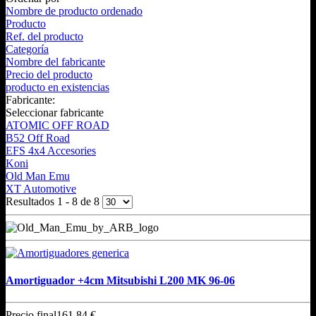
Nombre de producto ordenado
Producto
Ref. del producto
Categoría
Nombre del fabricante
Precio del producto
producto en existencias
Fabricante:
Seleccionar fabricante
ATOMIC OFF ROAD
B52 Off Road
EFS 4x4 Accesories
Koni
Old Man Emu
XT Automotive
Resultados 1 - 8 de 8
Amortiguador +4cm Mitsubishi L200 MK 96-06
Precio final
161,84 €