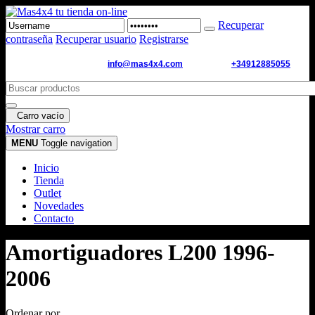
Recuperar
contraseña
Recuperar usuario
Registrarse
Email de contacto:
info@mas4x4.com
WhatsApp:
+34912885055
Carro vacío
Mostrar carro
MENU
Toggle navigation
Inicio
Tienda
Outlet
Novedades
Contacto
Amortiguadores L200 1996-
2006
Ordenar por