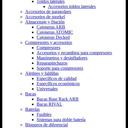
Toldos laterales
Accesorios toldos laterales
Accesorios de paragolpes
Accesorios de snorkel
Almacenaje y fijación
Cajoneras ARB
Cajoneras ATOMIC
Cajoneras Decked
Compresores y accesorios
Compresores
Accesorios y recambios para compresores
Manómetros y desinfladores
Reparapinchazos
Soporte para compresores
Aletines y faldillas
Específicos de calidad
Específicos económicos
Universales
Bacas
Bacas Base Rack ARB
Bacas RIVAL
Baterías
Fusibles
Sistemas para doble batería
Bloqueos de diferencial