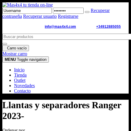
Recuperar
contraseña
Recuperar usuario
Registrarse
Email de contacto:
info@mas4x4.com
WhatsApp:
+34912885055
Carro vacío
Mostrar carro
MENU
Toggle navigation
Inicio
Tienda
Outlet
Novedades
Contacto
Llantas y separadores Ranger
2023-
Ordenar por