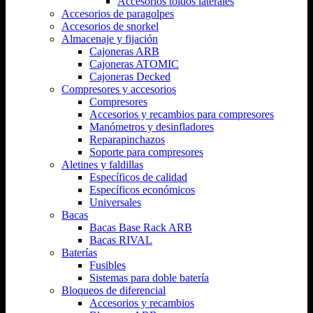
Accesorios toldos laterales
Accesorios de paragolpes
Accesorios de snorkel
Almacenaje y fijación
Cajoneras ARB
Cajoneras ATOMIC
Cajoneras Decked
Compresores y accesorios
Compresores
Accesorios y recambios para compresores
Manómetros y desinfladores
Reparapinchazos
Soporte para compresores
Aletines y faldillas
Específicos de calidad
Específicos económicos
Universales
Bacas
Bacas Base Rack ARB
Bacas RIVAL
Baterías
Fusibles
Sistemas para doble batería
Bloqueos de diferencial
Accesorios y recambios