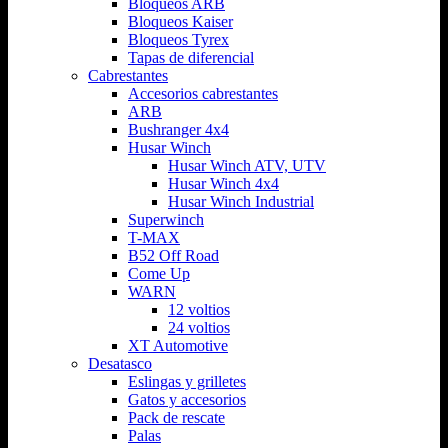
Bloqueos ARB
Bloqueos Kaiser
Bloqueos Tyrex
Tapas de diferencial
Cabrestantes
Accesorios cabrestantes
ARB
Bushranger 4x4
Husar Winch
Husar Winch ATV, UTV
Husar Winch 4x4
Husar Winch Industrial
Superwinch
T-MAX
B52 Off Road
Come Up
WARN
12 voltios
24 voltios
XT Automotive
Desatasco
Eslingas y grilletes
Gatos y accesorios
Pack de rescate
Palas