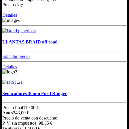
Precio / kg:
Detalles
LLANTAS BRAID off road
Solicitar precio
Detalles
Separadores 30mm Ford Ranger
Precio final
119,00 €
Antes
243,00 €
Precio de venta con descuento:
P. V. sin impuestos:
98,35 €
Te ahorras!
-124,00 €