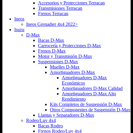
Accesorios y Protecciones Terracan
Transmisiones Terracan
Frenos Terracan
Ineos
Ineos Grenadier 4x4 2022>
Isuzu
D-Max
Bacas D-Max
Carrocería y Protecciones D-Max
Frenos D-Max
Motor y Transmisión D-Max
Suspensiones D-Max
Muelles D-Max
Amortiguadores D-Max
Amortiguadores D-Max
Económicos
Amortiguadores D-Max Calidad
Amortiguadores D-Max Alto
Rendimiento
Kits Completos de Suspensión D-Max
Otros Componentes de Suspensión D-Max
Llantas y Separadores D-Max
Rodeo/Luv 4x4
Bacas Rodeo
Frenos Rodeo/Luv 4x4