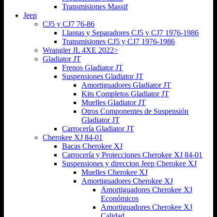
Transmisiones Massif
Jeep
CJ5 y CJ7 76-86
Llantas y Separadores CJ5 y CJ7 1976-1986
Transmisiones CJ5 y CJ7 1976-1986
Wrangler JL 4XE 2022>
Gladiator JT
Frenos Gladiator JT
Suspensiones Gladiator JT
Amortiguadores Gladiator JT
Kits Completos Gladiator JT
Muelles Gladiator JT
Otros Componentes de Suspensión
Gladiator JT
Carrocería Gladiator JT
Cherokee XJ 84-01
Bacas Cherokee XJ
Carrocería y Protecciones Cherokee XJ 84-01
Suspensiones y direccion Jeep Cherokee XJ
Muelles Cherokee XJ
Amortiguadores Cherokee XJ
Amortiguadores Cherokee XJ
Económicos
Amortiguadores Cherokee XJ
Calidad