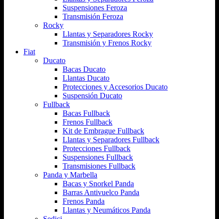
Suspensiones Feroza
Transmisión Feroza
Rocky
Llantas y Separadores Rocky
Transmisión y Frenos Rocky
Fiat
Ducato
Bacas Ducato
Llantas Ducato
Protecciones y Accesorios Ducato
Suspensión Ducato
Fullback
Bacas Fullback
Frenos Fullback
Kit de Embrague Fullback
Llantas y Separadores Fullback
Protecciones Fullback
Suspensiones Fullback
Transmisiones Fullback
Panda y Marbella
Bacas y Snorkel Panda
Barras Antivuelco Panda
Frenos Panda
Llantas y Neumáticos Panda
Sedici