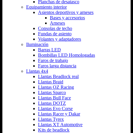
Planchas de desatasco
Equipamiento interior
Asientos deportivos y arneses
Bases y accesorios
Arneses
Consolas de techo
Fundas de asiento
Volantes y adaptadores
Iluminación
Barras LED
Bombillas LED Homologadas
Faros de trabajo
Faros larga distancia
Llantas 4x4
Llantas Beadlock real
Llantas Braid
Llantas OZ Racing
Llantas Sparco
Llantas Bull Face
Llantas DOTZ
Llantas Evo Corse
Llantas Racer y Dakar
Llantas Tyrex
Llantas XT Automotive
Kits de beadlock