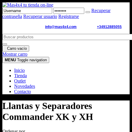
Recuperar
contraseña
Recuperar usuario
Registrarse
Email de contacto:
info@mas4x4.com
WhatsApp:
+34912885055
Carro vacío
Mostrar carro
MENU
Toggle navigation
Inicio
Tienda
Outlet
Novedades
Contacto
Llantas y Separadores
Commander XK y XH
Ordenar por