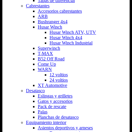
Tapas de diferencial
Cabrestantes
Accesorios cabrestantes
ARB
Bushranger 4x4
Husar Winch
Husar Winch ATV, UTV
Husar Winch 4x4
Husar Winch Industrial
Superwinch
T-MAX
B52 Off Road
Come Up
WARN
12 voltios
24 voltios
XT Automotive
Desatasco
Eslingas y grilletes
Gatos y accesorios
Pack de rescate
Palas
Planchas de desatasco
Equipamiento interior
Asientos deportivos y arneses