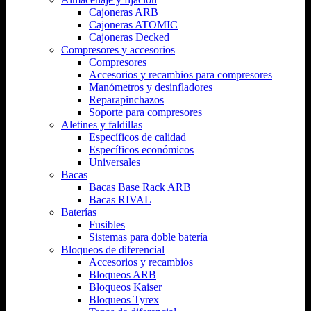
Cajoneras ARB
Cajoneras ATOMIC
Cajoneras Decked
Compresores y accesorios
Compresores
Accesorios y recambios para compresores
Manómetros y desinfladores
Reparapinchazos
Soporte para compresores
Aletines y faldillas
Específicos de calidad
Específicos económicos
Universales
Bacas
Bacas Base Rack ARB
Bacas RIVAL
Baterías
Fusibles
Sistemas para doble batería
Bloqueos de diferencial
Accesorios y recambios
Bloqueos ARB
Bloqueos Kaiser
Bloqueos Tyrex