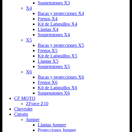
Suspensiones X3
X4
Bacas y protecciones X4
Frenos X4
Kit de Latiguillos X4
Llantas X4
Suspensiones X4
X5
Bacas y protecciones X5
Frenos X5
Kit de Latiguillos X5
Llantas X5
Suspensiones X5
X6
Bacas y protecciones X6
Frenos X6
Kit de Latiguillos X6
Suspensiones X6
CF MOTO
ZForce Z10
Chevrolet
Citroën
Jumper
Llantas Jumper
Protecciones Jumper