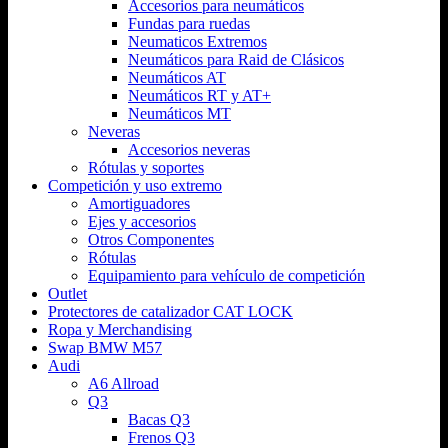
Accesorios para neumáticos
Fundas para ruedas
Neumaticos Extremos
Neumáticos para Raid de Clásicos
Neumáticos AT
Neumáticos RT y AT+
Neumáticos MT
Neveras
Accesorios neveras
Rótulas y soportes
Competición y uso extremo
Amortiguadores
Ejes y accesorios
Otros Componentes
Rótulas
Equipamiento para vehículo de competición
Outlet
Protectores de catalizador CAT LOCK
Ropa y Merchandising
Swap BMW M57
Audi
A6 Allroad
Q3
Bacas Q3
Frenos Q3