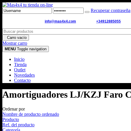
Recuperar contraseña
Email de contacto:
info@mas4x4.com
WhatsApp:
+34912885055
Carro vacío
Mostrar carro
MENU
Toggle navigation
Inicio
Tienda
Outlet
Novedades
Contacto
Amortiguadores LJ/KZJ Faro 
Ordenar por
Nombre de producto ordenado
Producto
Ref. del producto
Categoría