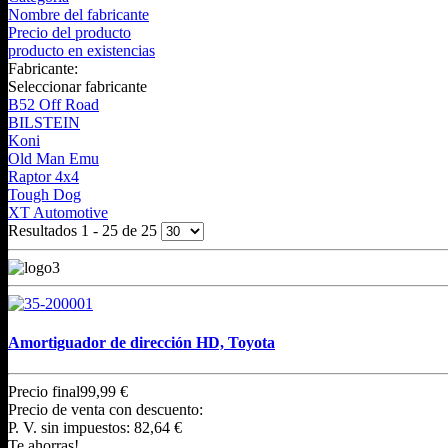
Nombre del fabricante
Precio del producto
producto en existencias
Fabricante:
Seleccionar fabricante
B52 Off Road
BILSTEIN
Koni
Old Man Emu
Raptor 4x4
Tough Dog
XT Automotive
Resultados 1 - 25 de 25
Amortiguador de dirección HD, Toyota
Precio final
99,99 €
Precio de venta con descuento:
P. V. sin impuestos:
82,64 €
Te ahorras!