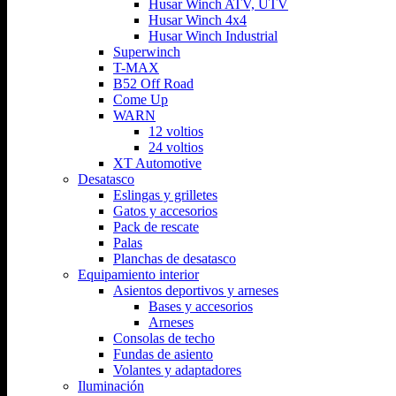
Husar Winch ATV, UTV
Husar Winch 4x4
Husar Winch Industrial
Superwinch
T-MAX
B52 Off Road
Come Up
WARN
12 voltios
24 voltios
XT Automotive
Desatasco
Eslingas y grilletes
Gatos y accesorios
Pack de rescate
Palas
Planchas de desatasco
Equipamiento interior
Asientos deportivos y arneses
Bases y accesorios
Arneses
Consolas de techo
Fundas de asiento
Volantes y adaptadores
Iluminación