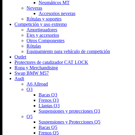
Neumáticos MT
Neveras
Accesorios neveras
Rótulas y soportes
Competición y uso extremo
Amortiguadores
Ejes y accesorios
Otros Componentes
Rótulas
Equipamiento para vehículo de competición
Outlet
Protectores de catalizador CAT LOCK
Ropa y Merchandising
Swap BMW M57
Audi
A6 Allroad
Q3
Bacas Q3
Frenos Q3
Llantas Q3
Suspensiones y protecciones Q3
Q5
Suspensiones y Protecciones Q5
Bacas Q5
Frenos Q5