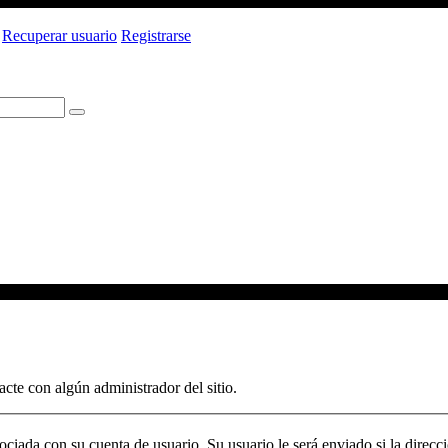
Recuperar usuario
Registrarse
acte con algún administrador del sitio.
ociada con su cuenta de usuario. Su usuario le será enviado si la direcció