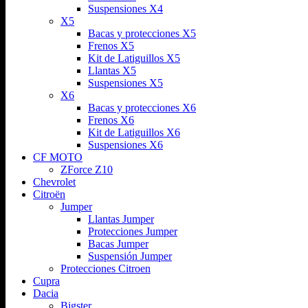
Suspensiones X4
X5
Bacas y protecciones X5
Frenos X5
Kit de Latiguillos X5
Llantas X5
Suspensiones X5
X6
Bacas y protecciones X6
Frenos X6
Kit de Latiguillos X6
Suspensiones X6
CF MOTO
ZForce Z10
Chevrolet
Citroën
Jumper
Llantas Jumper
Protecciones Jumper
Bacas Jumper
Suspensión Jumper
Protecciones Citroen
Cupra
Dacia
Bigster