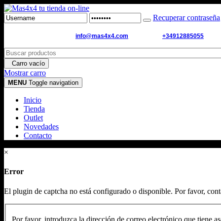
Recuperar contraseña
Email de contacto:
info@mas4x4.com
WhatsApp:
+34912885055
Carro vacío
Mostrar carro
MENU
Toggle navigation
Inicio
Tienda
Outlet
Novedades
Contacto
×
Error
El plugin de captcha no está configurado o disponible. Por favor, cont
Por favor, introduzca la dirección de correo electrónico que tiene as