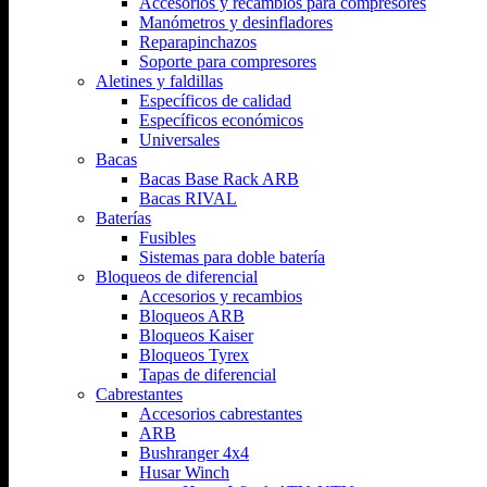
Accesorios y recambios para compresores
Manómetros y desinfladores
Reparapinchazos
Soporte para compresores
Aletines y faldillas
Específicos de calidad
Específicos económicos
Universales
Bacas
Bacas Base Rack ARB
Bacas RIVAL
Baterías
Fusibles
Sistemas para doble batería
Bloqueos de diferencial
Accesorios y recambios
Bloqueos ARB
Bloqueos Kaiser
Bloqueos Tyrex
Tapas de diferencial
Cabrestantes
Accesorios cabrestantes
ARB
Bushranger 4x4
Husar Winch