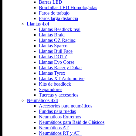
Barras LED
Bombillas LED Homologadas
Faros de trabajo
Faros larga distancia
Llantas 4x4
Llantas Beadlock real
Llantas Braid
Llantas OZ Racing
Llantas Sparco
Llantas Bull Face
Llantas DOTZ
Llantas Evo Corse
Llantas Racer y Dakar
Llantas Tyrex
Llantas XT Automotive
Kits de beadlock
Separadores
Tuercas y accesorios
Neumáticos 4x4
Accesorios para neumáticos
Fundas para ruedas
Neumaticos Extremos
Neumáticos para Raid de Clásicos
Neumáticos AT
Neumáticos RT y AT+