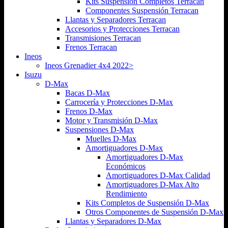
Kits Suspensión Completos Terracan
Componentes Suspensión Terracan
Llantas y Separadores Terracan
Accesorios y Protecciones Terracan
Transmisiones Terracan
Frenos Terracan
Ineos
Ineos Grenadier 4x4 2022>
Isuzu
D-Max
Bacas D-Max
Carrocería y Protecciones D-Max
Frenos D-Max
Motor y Transmisión D-Max
Suspensiones D-Max
Muelles D-Max
Amortiguadores D-Max
Amortiguadores D-Max
Económicos
Amortiguadores D-Max Calidad
Amortiguadores D-Max Alto
Rendimiento
Kits Completos de Suspensión D-Max
Otros Componentes de Suspensión D-Max
Llantas y Separadores D-Max