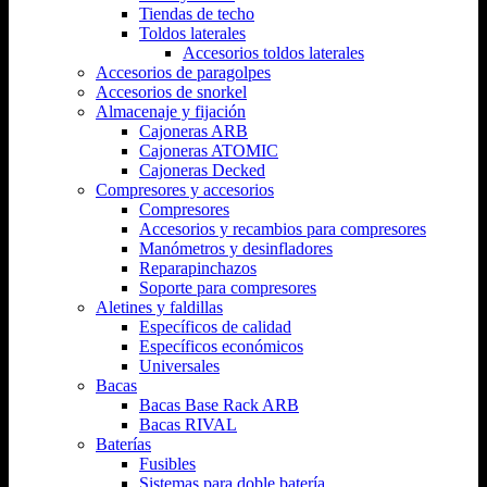
Tiendas de techo
Toldos laterales
Accesorios toldos laterales
Accesorios de paragolpes
Accesorios de snorkel
Almacenaje y fijación
Cajoneras ARB
Cajoneras ATOMIC
Cajoneras Decked
Compresores y accesorios
Compresores
Accesorios y recambios para compresores
Manómetros y desinfladores
Reparapinchazos
Soporte para compresores
Aletines y faldillas
Específicos de calidad
Específicos económicos
Universales
Bacas
Bacas Base Rack ARB
Bacas RIVAL
Baterías
Fusibles
Sistemas para doble batería