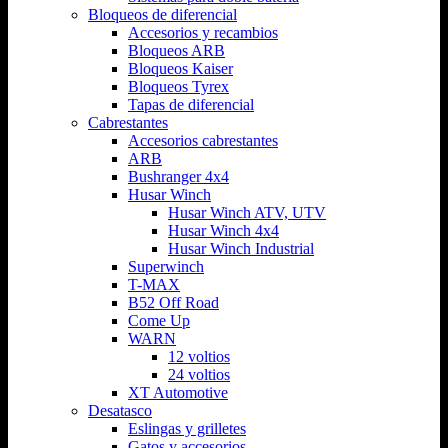
Bloqueos de diferencial
Accesorios y recambios
Bloqueos ARB
Bloqueos Kaiser
Bloqueos Tyrex
Tapas de diferencial
Cabrestantes
Accesorios cabrestantes
ARB
Bushranger 4x4
Husar Winch
Husar Winch ATV, UTV
Husar Winch 4x4
Husar Winch Industrial
Superwinch
T-MAX
B52 Off Road
Come Up
WARN
12 voltios
24 voltios
XT Automotive
Desatasco
Eslingas y grilletes
Gatos y accesorios