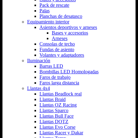
Pack de rescate
Palas
Planchas de desatasco
Equipamiento interior
Asientos deportivos y arneses
Bases y accesorios
Arneses
Consolas de techo
Fundas de asiento
Volantes y adaptadores
Iluminación
Barras LED
Bombillas LED Homologadas
Faros de trabajo
Faros larga distancia
Llantas 4x4
Llantas Beadlock real
Llantas Braid
Llantas OZ Racing
Llantas Sparco
Llantas Bull Face
Llantas DOTZ
Llantas Evo Corse
Llantas Racer y Dakar