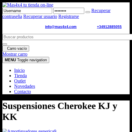
Recuperar
contraseña
Recuperar usuario
Registrarse
Email de contacto:
info@mas4x4.com
WhatsApp:
+34912885055
Carro vacío
Mostrar carro
MENU
Toggle navigation
Inicio
Tienda
Outlet
Novedades
Contacto
Suspensiones Cherokee KJ y
KK