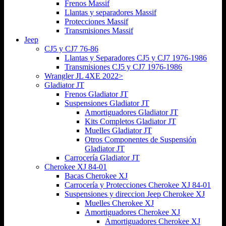
Frenos Massif
Llantas y separadores Massif
Protecciones Massif
Transmisiones Massif
Jeep
CJ5 y CJ7 76-86
Llantas y Separadores CJ5 y CJ7 1976-1986
Transmisiones CJ5 y CJ7 1976-1986
Wrangler JL 4XE 2022>
Gladiator JT
Frenos Gladiator JT
Suspensiones Gladiator JT
Amortiguadores Gladiator JT
Kits Completos Gladiator JT
Muelles Gladiator JT
Otros Componentes de Suspensión
Gladiator JT
Carrocería Gladiator JT
Cherokee XJ 84-01
Bacas Cherokee XJ
Carrocería y Protecciones Cherokee XJ 84-01
Suspensiones y direccion Jeep Cherokee XJ
Muelles Cherokee XJ
Amortiguadores Cherokee XJ
Amortiguadores Cherokee XJ