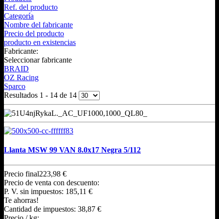
Ref. del producto
Categoría
Nombre del fabricante
Precio del producto
producto en existencias
Fabricante:
Seleccionar fabricante
BRAID
OZ Racing
Sparco
Resultados 1 - 14 de 14
Llanta MSW 99 VAN 8.0x17 Negra 5/112
Precio final
223,98 €
Precio de venta con descuento:
P. V. sin impuestos:
185,11 €
Te ahorras!
Cantidad de impuestos:
38,87 €
Precio / kg: