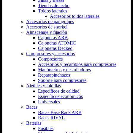
Sillas y mesas
Tiendas de techo
Toldos laterales
Accesorios toldos laterales
Accesorios de paragolpes
Accesorios de snorkel
Almacenaje y fijación
Cajoneras ARB
Cajoneras ATOMIC
Cajoneras Decked
Compresores y accesorios
Compresores
Accesorios y recambios para compresores
Manómetros y desinfladores
Reparapinchazos
Soporte para compresores
Aletines y faldillas
Específicos de calidad
Específicos económicos
Universales
Bacas
Bacas Base Rack ARB
Bacas RIVAL
Baterías
Fusibles