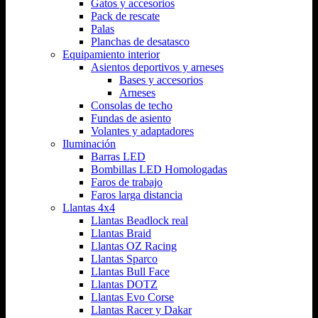
Gatos y accesorios
Pack de rescate
Palas
Planchas de desatasco
Equipamiento interior
Asientos deportivos y arneses
Bases y accesorios
Arneses
Consolas de techo
Fundas de asiento
Volantes y adaptadores
Iluminación
Barras LED
Bombillas LED Homologadas
Faros de trabajo
Faros larga distancia
Llantas 4x4
Llantas Beadlock real
Llantas Braid
Llantas OZ Racing
Llantas Sparco
Llantas Bull Face
Llantas DOTZ
Llantas Evo Corse
Llantas Racer y Dakar