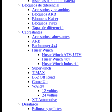
Sistemas para doble batería
Bloqueos de diferencial
Accesorios y recambios
Bloqueos ARB
Bloqueos Kaiser
Bloqueos Tyrex
Tapas de diferencial
Cabrestantes
Accesorios cabrestantes
ARB
Bushranger 4x4
Husar Winch
Husar Winch ATV, UTV
Husar Winch 4x4
Husar Winch Industrial
Superwinch
T-MAX
B52 Off Road
Come Up
WARN
12 voltios
24 voltios
XT Automotive
Desatasco
Eslingas y grilletes