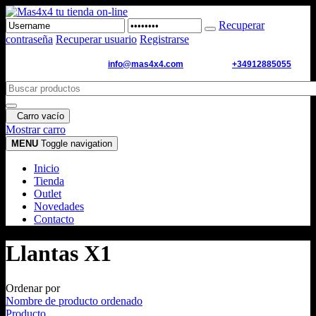
Recuperar
contraseña
Recuperar usuario
Registrarse
Email de contacto:
info@mas4x4.com
WhatsApp:
+34912885055
Carro vacío
Mostrar carro
MENU
Toggle navigation
Inicio
Tienda
Outlet
Novedades
Contacto
Llantas X1
Ordenar por
Nombre de producto ordenado
Producto