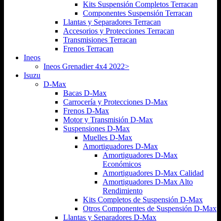
Kits Suspensión Completos Terracan
Componentes Suspensión Terracan
Llantas y Separadores Terracan
Accesorios y Protecciones Terracan
Transmisiones Terracan
Frenos Terracan
Ineos
Ineos Grenadier 4x4 2022>
Isuzu
D-Max
Bacas D-Max
Carrocería y Protecciones D-Max
Frenos D-Max
Motor y Transmisión D-Max
Suspensiones D-Max
Muelles D-Max
Amortiguadores D-Max
Amortiguadores D-Max
Económicos
Amortiguadores D-Max Calidad
Amortiguadores D-Max Alto
Rendimiento
Kits Completos de Suspensión D-Max
Otros Componentes de Suspensión D-Max
Llantas y Separadores D-Max