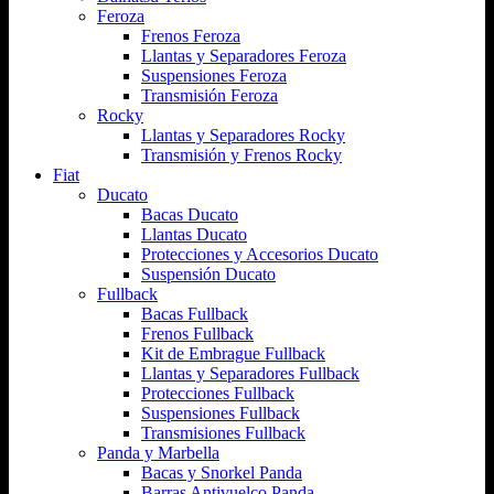
Feroza
Frenos Feroza
Llantas y Separadores Feroza
Suspensiones Feroza
Transmisión Feroza
Rocky
Llantas y Separadores Rocky
Transmisión y Frenos Rocky
Fiat
Ducato
Bacas Ducato
Llantas Ducato
Protecciones y Accesorios Ducato
Suspensión Ducato
Fullback
Bacas Fullback
Frenos Fullback
Kit de Embrague Fullback
Llantas y Separadores Fullback
Protecciones Fullback
Suspensiones Fullback
Transmisiones Fullback
Panda y Marbella
Bacas y Snorkel Panda
Barras Antivuelco Panda