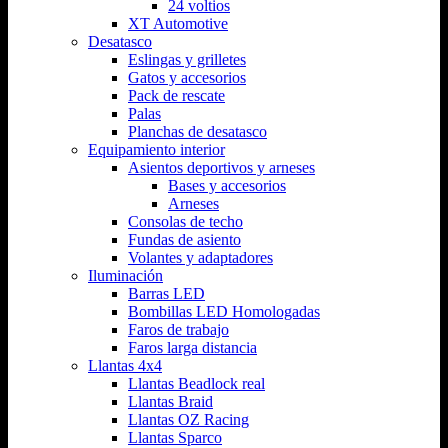
24 voltios
XT Automotive
Desatasco
Eslingas y grilletes
Gatos y accesorios
Pack de rescate
Palas
Planchas de desatasco
Equipamiento interior
Asientos deportivos y arneses
Bases y accesorios
Arneses
Consolas de techo
Fundas de asiento
Volantes y adaptadores
Iluminación
Barras LED
Bombillas LED Homologadas
Faros de trabajo
Faros larga distancia
Llantas 4x4
Llantas Beadlock real
Llantas Braid
Llantas OZ Racing
Llantas Sparco