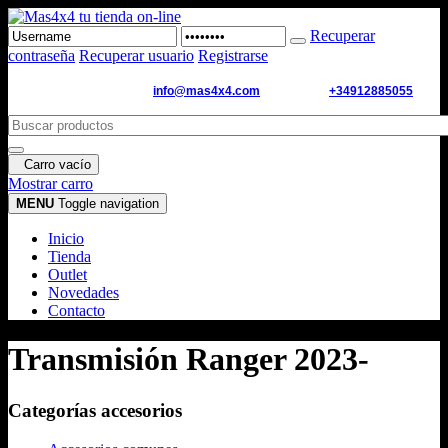
Recuperar
contraseña
Recuperar usuario
Registrarse
Email de contacto:
info@mas4x4.com
WhatsApp:
+34912885055
Carro vacío
Mostrar carro
MENU
Toggle navigation
Inicio
Tienda
Outlet
Novedades
Contacto
Transmisión Ranger 2023-
Categorías accesorios