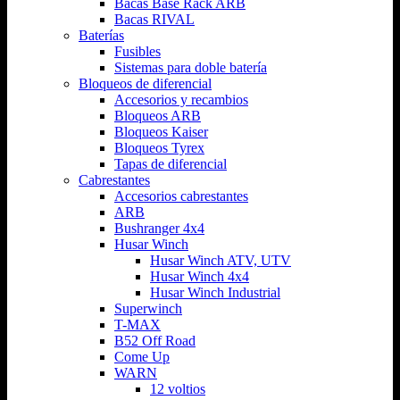
Bacas Base Rack ARB
Bacas RIVAL
Baterías
Fusibles
Sistemas para doble batería
Bloqueos de diferencial
Accesorios y recambios
Bloqueos ARB
Bloqueos Kaiser
Bloqueos Tyrex
Tapas de diferencial
Cabrestantes
Accesorios cabrestantes
ARB
Bushranger 4x4
Husar Winch
Husar Winch ATV, UTV
Husar Winch 4x4
Husar Winch Industrial
Superwinch
T-MAX
B52 Off Road
Come Up
WARN
12 voltios