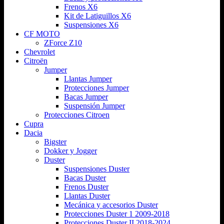
Frenos X6
Kit de Latiguillos X6
Suspensiones X6
CF MOTO
ZForce Z10
Chevrolet
Citroën
Jumper
Llantas Jumper
Protecciones Jumper
Bacas Jumper
Suspensión Jumper
Protecciones Citroen
Cupra
Dacia
Bigster
Dokker y Jogger
Duster
Suspensiones Duster
Bacas Duster
Frenos Duster
Llantas Duster
Mecánica y accesorios Duster
Protecciones Duster 1 2009-2018
Protecciones Duster II 2018-2024