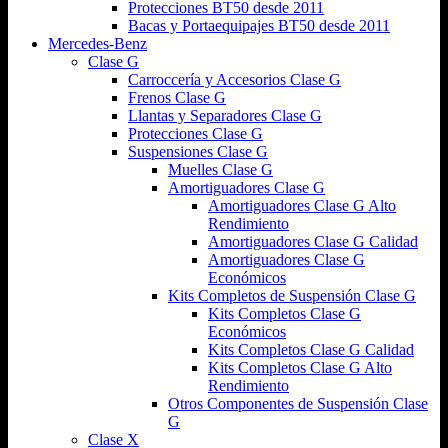
Protecciones BT50 desde 2011
Bacas y Portaequipajes BT50 desde 2011
Mercedes-Benz
Clase G
Carroccería y Accesorios Clase G
Frenos Clase G
Llantas y Separadores Clase G
Protecciones Clase G
Suspensiones Clase G
Muelles Clase G
Amortiguadores Clase G
Amortiguadores Clase G Alto
Rendimiento
Amortiguadores Clase G Calidad
Amortiguadores Clase G
Económicos
Kits Completos de Suspensión Clase G
Kits Completos Clase G
Económicos
Kits Completos Clase G Calidad
Kits Completos Clase G Alto
Rendimiento
Otros Componentes de Suspensión Clase
G
Clase X