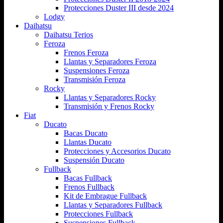
Protecciones Duster III desde 2024
Lodgy
Daihatsu
Daihatsu Terios
Feroza
Frenos Feroza
Llantas y Separadores Feroza
Suspensiones Feroza
Transmisión Feroza
Rocky
Llantas y Separadores Rocky
Transmisión y Frenos Rocky
Fiat
Ducato
Bacas Ducato
Llantas Ducato
Protecciones y Accesorios Ducato
Suspensión Ducato
Fullback
Bacas Fullback
Frenos Fullback
Kit de Embrague Fullback
Llantas y Separadores Fullback
Protecciones Fullback
Suspensiones Fullback