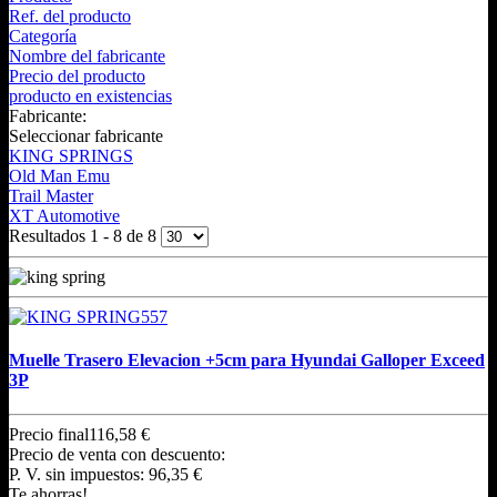
Ref. del producto
Categoría
Nombre del fabricante
Precio del producto
producto en existencias
Fabricante:
Seleccionar fabricante
KING SPRINGS
Old Man Emu
Trail Master
XT Automotive
Resultados 1 - 8 de 8
Muelle Trasero Elevacion +5cm para Hyundai Galloper Exceed
3P
Precio final
116,58 €
Precio de venta con descuento:
P. V. sin impuestos:
96,35 €
Te ahorras!