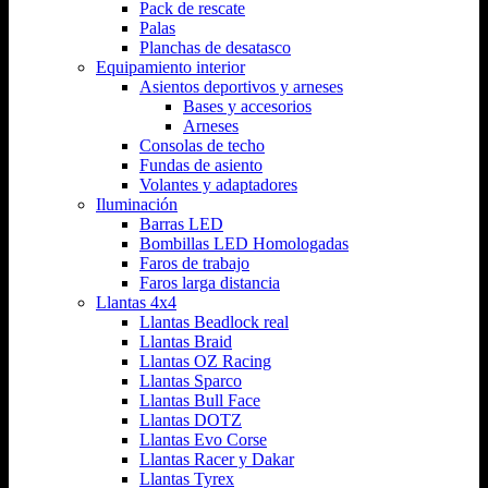
Pack de rescate
Palas
Planchas de desatasco
Equipamiento interior
Asientos deportivos y arneses
Bases y accesorios
Arneses
Consolas de techo
Fundas de asiento
Volantes y adaptadores
Iluminación
Barras LED
Bombillas LED Homologadas
Faros de trabajo
Faros larga distancia
Llantas 4x4
Llantas Beadlock real
Llantas Braid
Llantas OZ Racing
Llantas Sparco
Llantas Bull Face
Llantas DOTZ
Llantas Evo Corse
Llantas Racer y Dakar
Llantas Tyrex