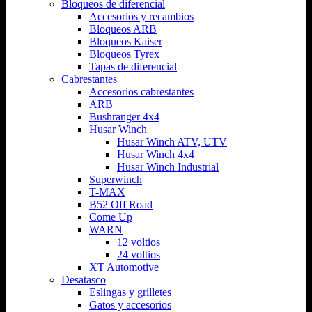
Bloqueos de diferencial
Accesorios y recambios
Bloqueos ARB
Bloqueos Kaiser
Bloqueos Tyrex
Tapas de diferencial
Cabrestantes
Accesorios cabrestantes
ARB
Bushranger 4x4
Husar Winch
Husar Winch ATV, UTV
Husar Winch 4x4
Husar Winch Industrial
Superwinch
T-MAX
B52 Off Road
Come Up
WARN
12 voltios
24 voltios
XT Automotive
Desatasco
Eslingas y grilletes
Gatos y accesorios