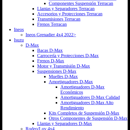
Componentes Suspensión Terracan
Llantas y Separadores Terracan
Accesorios y Protecciones Terracan
Transmisiones Terracan
Frenos Terracan
Ineos
Ineos Grenadier 4x4 2022>
Isuzu
D-Max
Bacas D-Max
Carrocería y Protecciones D-Max
Frenos D-Max
Motor y Transmisión D-Max
Suspensiones D-Max
Muelles D-Max
Amortiguadores D-Max
Amortiguadores D-Max
Económicos
Amortiguadores D-Max Calidad
Amortiguadores D-Max Alto
Rendimiento
Kits Completos de Suspensión D-Max
Otros Componentes de Suspensión D-Max
Llantas y Separadores D-Max
Rodeo/Luv 4x4