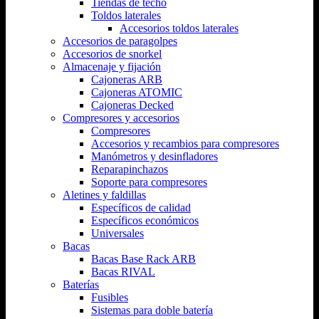
Tiendas de techo
Toldos laterales
Accesorios toldos laterales
Accesorios de paragolpes
Accesorios de snorkel
Almacenaje y fijación
Cajoneras ARB
Cajoneras ATOMIC
Cajoneras Decked
Compresores y accesorios
Compresores
Accesorios y recambios para compresores
Manómetros y desinfladores
Reparapinchazos
Soporte para compresores
Aletines y faldillas
Específicos de calidad
Específicos económicos
Universales
Bacas
Bacas Base Rack ARB
Bacas RIVAL
Baterías
Fusibles
Sistemas para doble batería