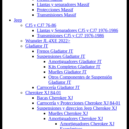
Llantas y separadores Massif
Protecciones Massif
Transmisiones Massif
Jeep
CJ5 y CJ7 76-86
Llantas y Separadores CJ5 y CJ7 1976-1986
Transmisiones CJ5 y CJ7 1976-1986
Wrangler JL 4XE 2022>
Gladiator JT
Frenos Gladiator JT
Suspensiones Gladiator JT
Amortiguadores Gladiator JT
Kits Completos Gladiator JT
Muelles Gladiator JT
Otros Componentes de Suspensión
Gladiator JT
Carrocería Gladiator JT
Cherokee XJ 84-01
Bacas Cherokee XJ
Carrocería y Protecciones Cherokee XJ 84-01
Suspensiones y direccion Jeep Cherokee XJ
Muelles Cherokee XJ
Amortiguadores Cherokee XJ
Amortiguadores Cherokee XJ
Económicos