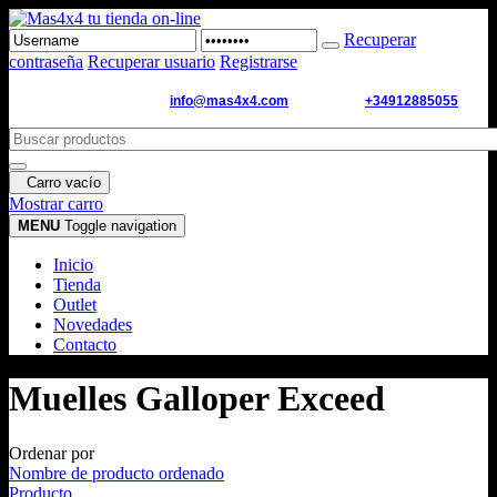
Recuperar
contraseña
Recuperar usuario
Registrarse
Email de contacto:
info@mas4x4.com
WhatsApp:
+34912885055
Carro vacío
Mostrar carro
MENU
Toggle navigation
Inicio
Tienda
Outlet
Novedades
Contacto
Muelles Galloper Exceed
Ordenar por
Nombre de producto ordenado
Producto