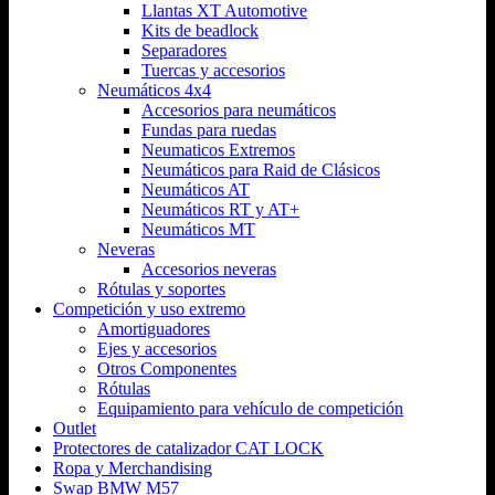
Llantas XT Automotive
Kits de beadlock
Separadores
Tuercas y accesorios
Neumáticos 4x4
Accesorios para neumáticos
Fundas para ruedas
Neumaticos Extremos
Neumáticos para Raid de Clásicos
Neumáticos AT
Neumáticos RT y AT+
Neumáticos MT
Neveras
Accesorios neveras
Rótulas y soportes
Competición y uso extremo
Amortiguadores
Ejes y accesorios
Otros Componentes
Rótulas
Equipamiento para vehículo de competición
Outlet
Protectores de catalizador CAT LOCK
Ropa y Merchandising
Swap BMW M57