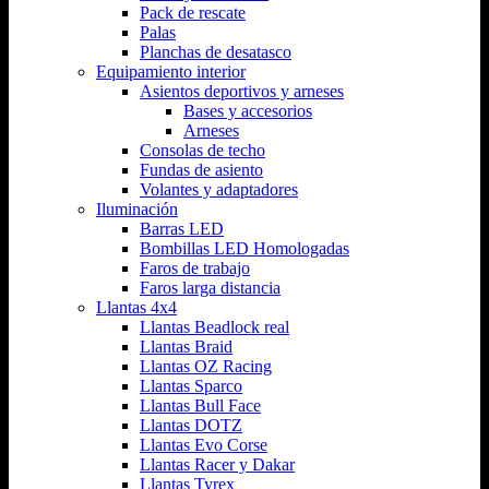
Pack de rescate
Palas
Planchas de desatasco
Equipamiento interior
Asientos deportivos y arneses
Bases y accesorios
Arneses
Consolas de techo
Fundas de asiento
Volantes y adaptadores
Iluminación
Barras LED
Bombillas LED Homologadas
Faros de trabajo
Faros larga distancia
Llantas 4x4
Llantas Beadlock real
Llantas Braid
Llantas OZ Racing
Llantas Sparco
Llantas Bull Face
Llantas DOTZ
Llantas Evo Corse
Llantas Racer y Dakar
Llantas Tyrex