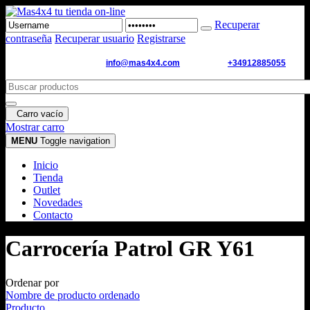
Recuperar
contraseña
Recuperar usuario
Registrarse
Email de contacto:
info@mas4x4.com
WhatsApp:
+34912885055
Carro vacío
Mostrar carro
MENU
Toggle navigation
Inicio
Tienda
Outlet
Novedades
Contacto
Carrocería Patrol GR Y61
Ordenar por
Nombre de producto ordenado
Producto