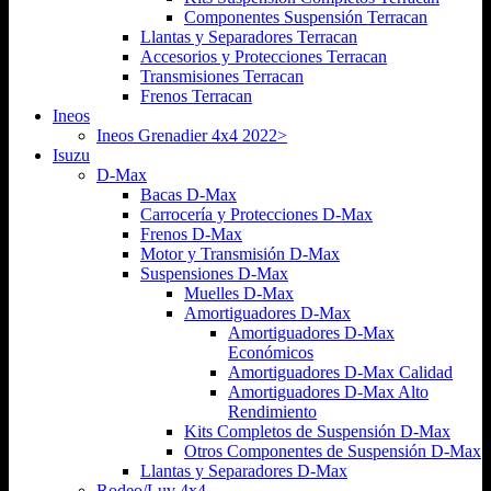
Componentes Suspensión Terracan
Llantas y Separadores Terracan
Accesorios y Protecciones Terracan
Transmisiones Terracan
Frenos Terracan
Ineos
Ineos Grenadier 4x4 2022>
Isuzu
D-Max
Bacas D-Max
Carrocería y Protecciones D-Max
Frenos D-Max
Motor y Transmisión D-Max
Suspensiones D-Max
Muelles D-Max
Amortiguadores D-Max
Amortiguadores D-Max
Económicos
Amortiguadores D-Max Calidad
Amortiguadores D-Max Alto
Rendimiento
Kits Completos de Suspensión D-Max
Otros Componentes de Suspensión D-Max
Llantas y Separadores D-Max
Rodeo/Luv 4x4