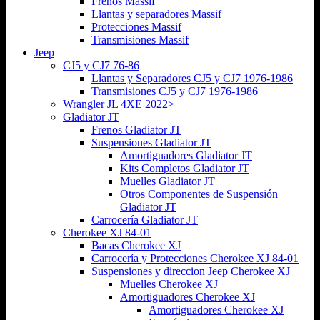
Frenos Massif
Llantas y separadores Massif
Protecciones Massif
Transmisiones Massif
Jeep
CJ5 y CJ7 76-86
Llantas y Separadores CJ5 y CJ7 1976-1986
Transmisiones CJ5 y CJ7 1976-1986
Wrangler JL 4XE 2022>
Gladiator JT
Frenos Gladiator JT
Suspensiones Gladiator JT
Amortiguadores Gladiator JT
Kits Completos Gladiator JT
Muelles Gladiator JT
Otros Componentes de Suspensión
Gladiator JT
Carrocería Gladiator JT
Cherokee XJ 84-01
Bacas Cherokee XJ
Carrocería y Protecciones Cherokee XJ 84-01
Suspensiones y direccion Jeep Cherokee XJ
Muelles Cherokee XJ
Amortiguadores Cherokee XJ
Amortiguadores Cherokee XJ