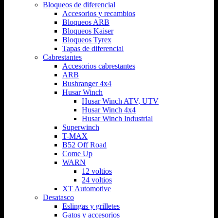
Bloqueos de diferencial
Accesorios y recambios
Bloqueos ARB
Bloqueos Kaiser
Bloqueos Tyrex
Tapas de diferencial
Cabrestantes
Accesorios cabrestantes
ARB
Bushranger 4x4
Husar Winch
Husar Winch ATV, UTV
Husar Winch 4x4
Husar Winch Industrial
Superwinch
T-MAX
B52 Off Road
Come Up
WARN
12 voltios
24 voltios
XT Automotive
Desatasco
Eslingas y grilletes
Gatos y accesorios