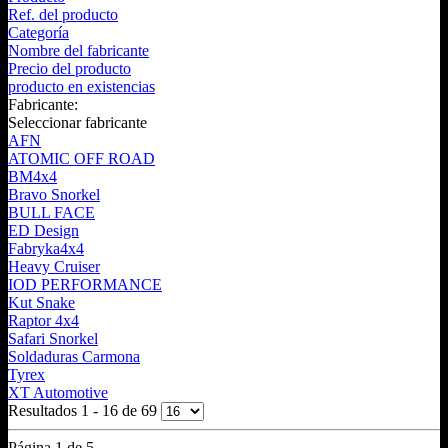
Ref. del producto
Categoría
Nombre del fabricante
Precio del producto
producto en existencias
Fabricante:
Seleccionar fabricante
AFN
ATOMIC OFF ROAD
BM4x4
Bravo Snorkel
BULL FACE
ED Design
Fabryka4x4
Heavy Cruiser
IOD PERFORMANCE
Kut Snake
Raptor 4x4
Safari Snorkel
Soldaduras Carmona
Tyrex
XT Automotive
Resultados 1 - 16 de 69
Página 1 de 5