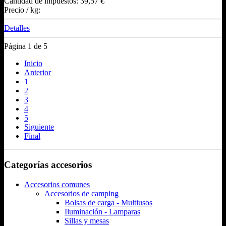
Cantidad de impuestos:
39,57 €
Precio / kg:
Detalles
Página 1 de 5
Inicio
Anterior
1
2
3
4
5
Siguiente
Final
Categorías accesorios
Accesorios comunes
Accesorios de camping
Bolsas de carga - Multiusos
Iluminación - Lamparas
Sillas y mesas