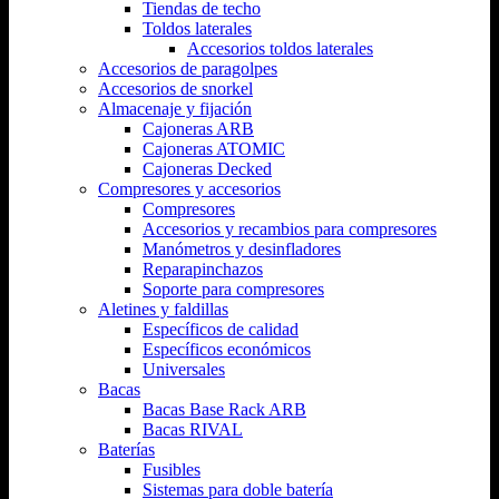
Tiendas de techo
Toldos laterales
Accesorios toldos laterales
Accesorios de paragolpes
Accesorios de snorkel
Almacenaje y fijación
Cajoneras ARB
Cajoneras ATOMIC
Cajoneras Decked
Compresores y accesorios
Compresores
Accesorios y recambios para compresores
Manómetros y desinfladores
Reparapinchazos
Soporte para compresores
Aletines y faldillas
Específicos de calidad
Específicos económicos
Universales
Bacas
Bacas Base Rack ARB
Bacas RIVAL
Baterías
Fusibles
Sistemas para doble batería