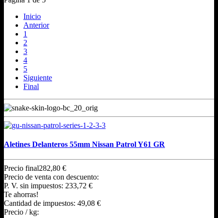
Inicio
Anterior
1
2
3
4
5
Siguiente
Final
Aletines Delanteros 55mm Nissan Patrol Y61 GR
Precio final
282,80 €
Precio de venta con descuento:
P. V. sin impuestos:
233,72 €
Te ahorras!
Cantidad de impuestos:
49,08 €
Precio / kg: