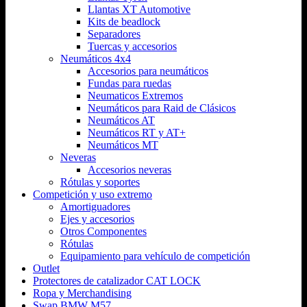
Llantas XT Automotive
Kits de beadlock
Separadores
Tuercas y accesorios
Neumáticos 4x4
Accesorios para neumáticos
Fundas para ruedas
Neumaticos Extremos
Neumáticos para Raid de Clásicos
Neumáticos AT
Neumáticos RT y AT+
Neumáticos MT
Neveras
Accesorios neveras
Rótulas y soportes
Competición y uso extremo
Amortiguadores
Ejes y accesorios
Otros Componentes
Rótulas
Equipamiento para vehículo de competición
Outlet
Protectores de catalizador CAT LOCK
Ropa y Merchandising
Swap BMW M57