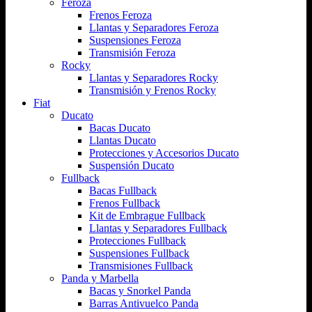
Feroza
Frenos Feroza
Llantas y Separadores Feroza
Suspensiones Feroza
Transmisión Feroza
Rocky
Llantas y Separadores Rocky
Transmisión y Frenos Rocky
Fiat
Ducato
Bacas Ducato
Llantas Ducato
Protecciones y Accesorios Ducato
Suspensión Ducato
Fullback
Bacas Fullback
Frenos Fullback
Kit de Embrague Fullback
Llantas y Separadores Fullback
Protecciones Fullback
Suspensiones Fullback
Transmisiones Fullback
Panda y Marbella
Bacas y Snorkel Panda
Barras Antivuelco Panda