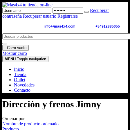
Recuperar
contraseña
Recuperar usuario
Registrarse
Email de contacto:
info@mas4x4.com
WhatsApp:
+34912885055
Carro vacío
Mostrar carro
MENU
Toggle navigation
Inicio
Tienda
Outlet
Novedades
Contacto
Dirección y frenos Jimny
Ordenar por
Nombre de producto ordenado
Producto