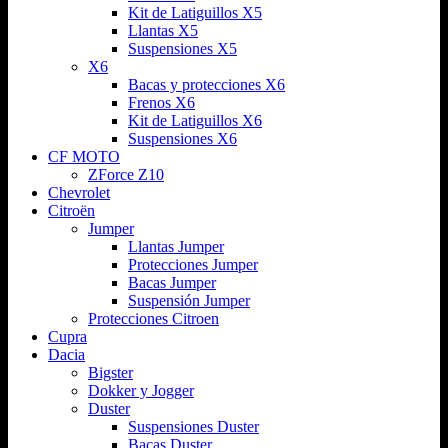
Kit de Latiguillos X5
Llantas X5
Suspensiones X5
X6
Bacas y protecciones X6
Frenos X6
Kit de Latiguillos X6
Suspensiones X6
CF MOTO
ZForce Z10
Chevrolet
Citroën
Jumper
Llantas Jumper
Protecciones Jumper
Bacas Jumper
Suspensión Jumper
Protecciones Citroen
Cupra
Dacia
Bigster
Dokker y Jogger
Duster
Suspensiones Duster
Bacas Duster