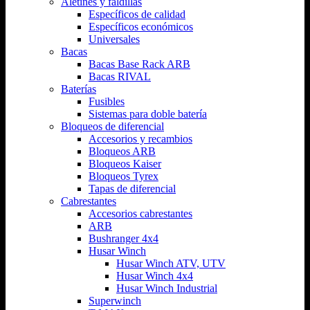
Aletines y faldillas
Específicos de calidad
Específicos económicos
Universales
Bacas
Bacas Base Rack ARB
Bacas RIVAL
Baterías
Fusibles
Sistemas para doble batería
Bloqueos de diferencial
Accesorios y recambios
Bloqueos ARB
Bloqueos Kaiser
Bloqueos Tyrex
Tapas de diferencial
Cabrestantes
Accesorios cabrestantes
ARB
Bushranger 4x4
Husar Winch
Husar Winch ATV, UTV
Husar Winch 4x4
Husar Winch Industrial
Superwinch