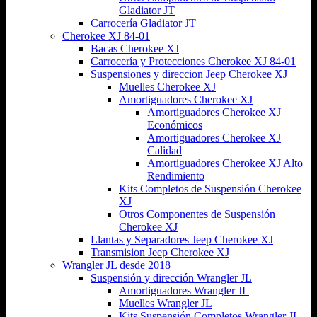
Gladiator JT
Carrocería Gladiator JT
Cherokee XJ 84-01
Bacas Cherokee XJ
Carrocería y Protecciones Cherokee XJ 84-01
Suspensiones y direccion Jeep Cherokee XJ
Muelles Cherokee XJ
Amortiguadores Cherokee XJ
Amortiguadores Cherokee XJ
Económicos
Amortiguadores Cherokee XJ
Calidad
Amortiguadores Cherokee XJ Alto
Rendimiento
Kits Completos de Suspensión Cherokee
XJ
Otros Componentes de Suspensión
Cherokee XJ
Llantas y Separadores Jeep Cherokee XJ
Transmision Jeep Cherokee XJ
Wrangler JL desde 2018
Suspensión y dirección Wrangler JL
Amortiguadores Wrangler JL
Muelles Wrangler JL
Kits Suspensión Completos Wrangler JL