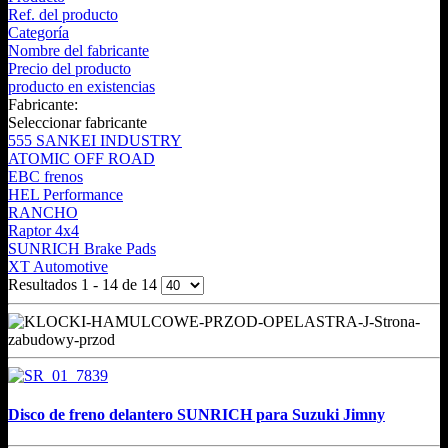
Ref. del producto
Categoría
Nombre del fabricante
Precio del producto
producto en existencias
Fabricante:
Seleccionar fabricante
555 SANKEI INDUSTRY
ATOMIC OFF ROAD
EBC frenos
HEL Performance
RANCHO
Raptor 4x4
SUNRICH Brake Pads
XT Automotive
Resultados 1 - 14 de 14
Disco de freno delantero SUNRICH para Suzuki Jimny