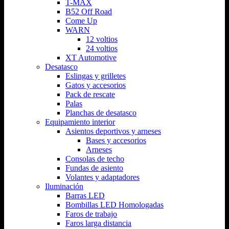
T-MAX
B52 Off Road
Come Up
WARN
12 voltios
24 voltios
XT Automotive
Desatasco
Eslingas y grilletes
Gatos y accesorios
Pack de rescate
Palas
Planchas de desatasco
Equipamiento interior
Asientos deportivos y arneses
Bases y accesorios
Arneses
Consolas de techo
Fundas de asiento
Volantes y adaptadores
Iluminación
Barras LED
Bombillas LED Homologadas
Faros de trabajo
Faros larga distancia